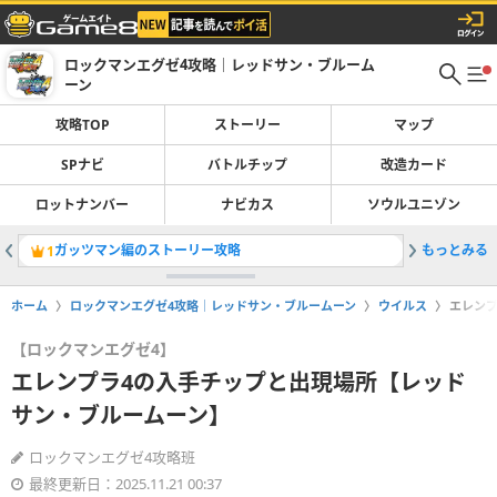
ロックマンエグゼ4攻略｜レッドサン・ブルーム
ーン
攻略TOP
ストーリー
マップ
SPナビ
バトルチップ
改造カード
ロットナンバー
ナビカス
ソウルユニゾン
ガッツマン編のストーリー攻略
もっとみる
タップマ
1
2
ホーム
ロックマンエグゼ4攻略｜レッドサン・ブルームーン
ウイルス
エレン
【ロックマンエグゼ4】
エレンプラ4の入手チップと出現場所【レッド
サン・ブルームーン】
ロックマンエグゼ4攻略班
最終更新日：2025.11.21 00:37