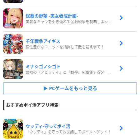
総裁の野望 -美女養成計画-
美麗なキャラを引き連れて金融戦争を制覇しよう！
千年戦争アイギス
個性豊かなユニットを指揮して敵を迎え撃て！
ミナシゴノシゴト
武器の『アビリティ』と『戦神』を駆使するターン制コマンドバトルRPG！
PCゲームをもっと見る
おすすめポイ活アプリ特集
ウッディ‐守ってポイ活
「ウッディ」を守ってお世話してポイントゲット！