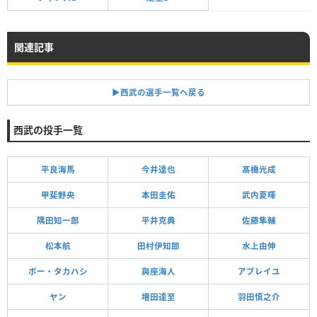
関連記事
▶︎西武の選手一覧へ戻る
西武の投手一覧
平良海馬
今井達也
髙橋光成
甲斐野央
本田圭佑
武内夏暉
隅田知一郎
平井克典
佐藤隼輔
松本航
田村伊知郎
水上由伸
ボー・タカハシ
與座海人
アブレイユ
ヤン
増田達至
羽田慎之介