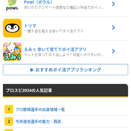
Powl（ポウル）
歩いたりアンケート回答など幅広い手段でポイントをゲット
トリマ
一攫千金も狙える歩いてポイ活アプリ
えみぅ 歩いて育ててポイ活アプリ
ペットを育ってポイ活しよう！可愛くやりがいがある新感覚アプリ
おすすめポイ活アプリランキング
プロスピ2024の人気記事
1
プロ野球選手の出身地域一覧
2
今井達也選手の能力｜西武