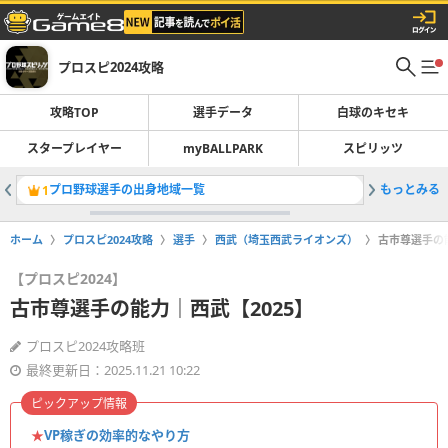
プロスピ2024攻略
攻略TOP
選手データ
白球のキセキ
スタープレイヤー
myBALLPARK
スピリッツ
プロ野球選手の出身地域一覧
もっとみる
今井達也
1
2
ホーム
プロスピ2024攻略
選手
西武（埼玉西武ライオンズ）
古市尊選手の能
【プロスピ2024】
古市尊選手の能力｜西武【2025】
プロスピ2024攻略班
最終更新日：2025.11.21 10:22
ピックアップ情報
★
VP稼ぎの効率的なやり方