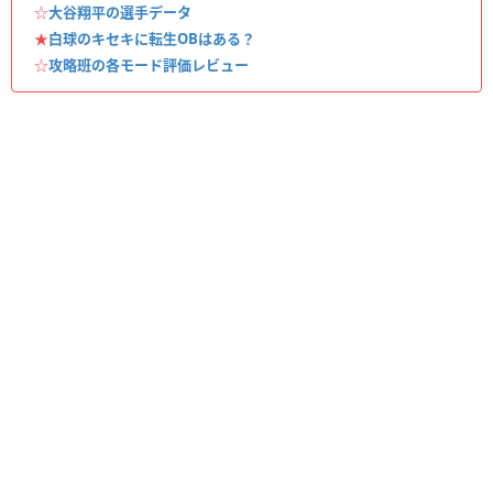
☆
大谷翔平の選手データ
★
白球のキセキに転生OBはある？
☆
攻略班の各モード評価レビュー