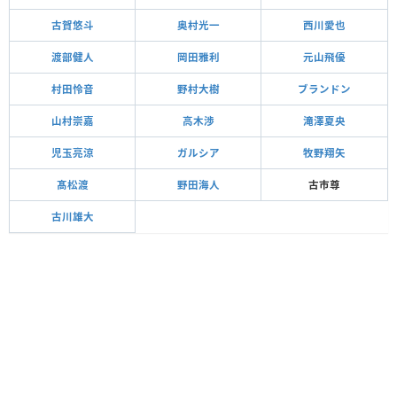
古賀悠斗
奥村光一
西川愛也
渡部健人
岡田雅利
元山飛優
村田怜音
野村大樹
ブランドン
山村崇嘉
高木渉
滝澤夏央
児玉亮涼
ガルシア
牧野翔矢
髙松渡
野田海人
古市尊
古川雄大