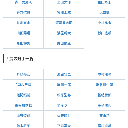
青山美夏人
上田大河
豆田泰志
菅井信也
宮澤太成
大曲錬
糸川亮太
渡邉勇太朗
中村祐太
山田陽翔
浜屋将太
杉山遙希
黒田将矢
成田晴風
西武の野手一覧
外崎修汰
源田壮亮
中村剛也
F.コルデロ
岸潤一郎
炭谷銀仁朗
蛭間拓哉
松原聖弥
柘植世那
長谷川信哉
アギラー
金子侑司
山野辺翔
佐藤龍世
栗山巧
鈴木将平
平沼翔太
陽川尚将