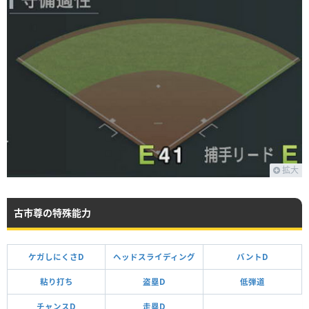
拡大
古市尊の特殊能力
ケガしにくさD
ヘッドスライディング
バントD
粘り打ち
盗塁D
低弾道
チャンスD
走塁D