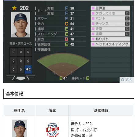
拡大
基本情報
選手名
所属
基本情報
総合力
：202
投 打
：右投右打
守備位置
：捕