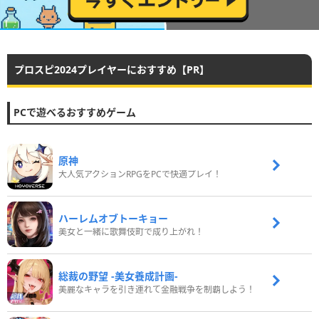
プロスピ2024プレイヤーにおすすめ【PR】
PCで遊べるおすすめゲーム
原神
大人気アクションRPGをPCで快適プレイ！
ハーレムオブトーキョー
美女と一緒に歌舞伎町で成り上がれ！
総裁の野望 -美女養成計画-
美麗なキャラを引き連れて金融戦争を制覇しよう！