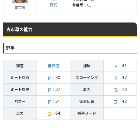
西武
背番号
：65
古市尊
古市尊の能力
野手
41
弾道
低弾道
捕球
｜
30
47
ミート対右
｜
スローイング
｜
37
78
ミート対左
｜
肩力
｜
31
42
パワー
｜
疲労回復
｜
64
走力
｜
捕手リード