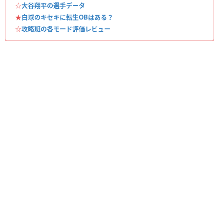
☆
大谷翔平の選手データ
★
白球のキセキに転生OBはある？
☆
攻略班の各モード評価レビュー