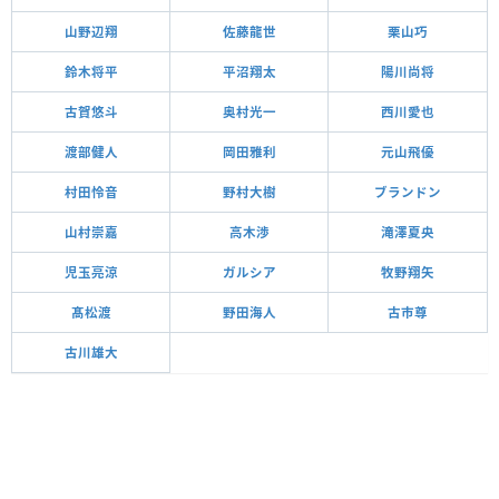
山野辺翔
佐藤龍世
栗山巧
鈴木将平
平沼翔太
陽川尚将
古賀悠斗
奥村光一
西川愛也
渡部健人
岡田雅利
元山飛優
村田怜音
野村大樹
ブランドン
山村崇嘉
高木渉
滝澤夏央
児玉亮涼
ガルシア
牧野翔矢
髙松渡
野田海人
古市尊
古川雄大