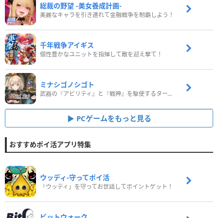
総裁の野望 -美女養成計画-
美麗なキャラを引き連れて金融戦争を制覇しよう！
千年戦争アイギス
個性豊かなユニットを指揮して敵を迎え撃て！
ミナシゴノシゴト
武器の『アビリティ』と『戦神』を駆使するターン制コマンドバトルRPG！
PCゲームをもっと見る
おすすめポイ活アプリ特集
ウッディ‐守ってポイ活
「ウッディ」を守ってお世話してポイントゲット！
ビットウォーク