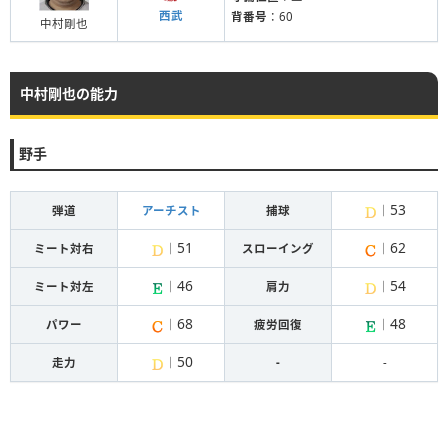
西武
背番号
：60
中村剛也
中村剛也の能力
野手
53
弾道
アーチスト
捕球
｜
51
62
ミート対右
｜
スローイング
｜
46
54
ミート対左
｜
肩力
｜
68
48
パワー
｜
疲労回復
｜
50
走力
｜
-
-