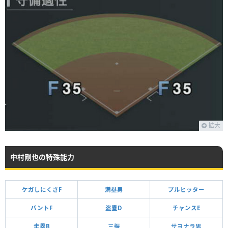
拡大
中村剛也の特殊能力
ケガしにくさF
満塁男
プルヒッター
バントF
盗塁D
チャンスE
走塁B
三振
サヨナラ男