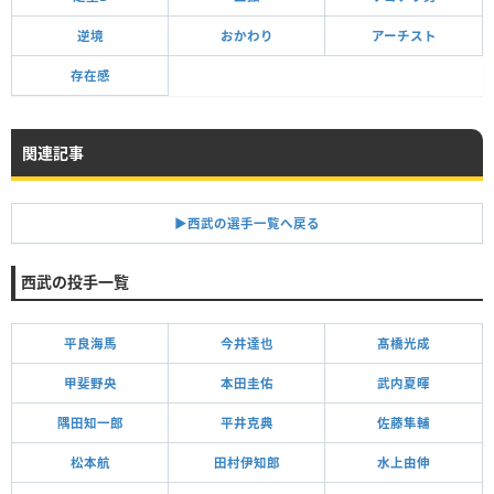
逆境
おかわり
アーチスト
存在感
関連記事
▶︎西武の選手一覧へ戻る
西武の投手一覧
平良海馬
今井達也
髙橋光成
甲斐野央
本田圭佑
武内夏暉
隅田知一郎
平井克典
佐藤隼輔
松本航
田村伊知郎
水上由伸