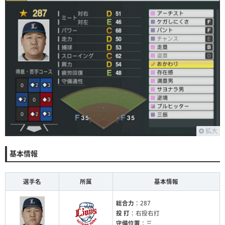
拡大
基本情報
選手名
所属
基本情報
総合力
：287
投 打
：右投右打
守備位置
：三