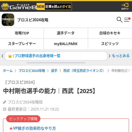
プロスピ2024攻略
攻略TOP
選手データ
白球のキセキ
スタープレイヤー
myBALLPARK
スピリッツ
プロ野球選手の出身地域一覧
もっとみる
育成のコ
1
2
ホーム
プロスピ2024攻略
選手
西武（埼玉西武ライオンズ）
中村剛也選手の
【プロスピ2024】
中村剛也選手の能力｜西武【2025】
プロスピ2024攻略班
最終更新日：2025.11.21 10:22
ピックアップ情報
★
VP稼ぎの効率的なやり方