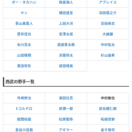
ボー・タカハシ
與座海人
アブレイユ
ヤン
増田達至
羽田慎之介
青山美夏人
上田大河
豆田泰志
菅井信也
宮澤太成
大曲錬
糸川亮太
渡邉勇太朗
中村祐太
山田陽翔
浜屋将太
杉山遙希
黒田将矢
成田晴風
西武の野手一覧
外崎修汰
源田壮亮
中村剛也
F.コルデロ
岸潤一郎
炭谷銀仁朗
蛭間拓哉
松原聖弥
柘植世那
長谷川信哉
アギラー
金子侑司