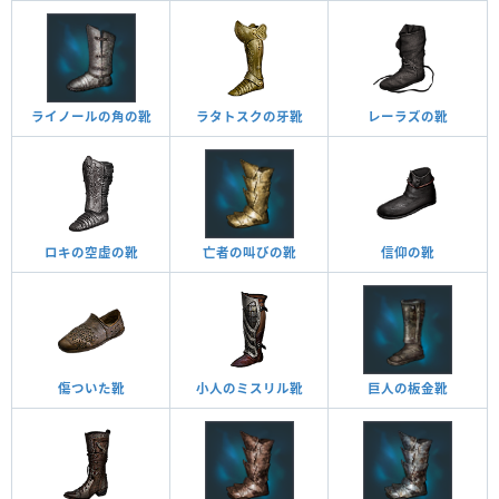
ライノールの角の靴
ラタトスクの牙靴
レーラズの靴
ロキの空虚の靴
亡者の叫びの靴
信仰の靴
傷ついた靴
小人のミスリル靴
巨人の板金靴