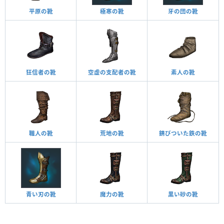
平原の靴
極寒の靴
牙の団の靴
狂信者の靴
空虚の支配者の靴
素人の靴
職人の靴
荒地の靴
錆びついた鉄の靴
青い刃の靴
魔力の靴
黒い砂の靴