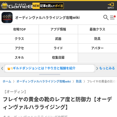
オーディンヴァルハラライジング攻略wiki
攻略TOP
アプデ情報
最強クラス
クラス
武器
防具
アクセ
ライド
アバター
スキル
収集目録
ギルドダンジョンとは？やり方と報酬を紹介
もっとみる
エイトリ
1
2
ホーム
オーディンヴァルハラライジング攻略wiki
防具
フレイヤの黄金の靴の
【オーディン】
フレイヤの黄金の靴のレア度と防御力【オーデ
ィンヴァルハラライジング】