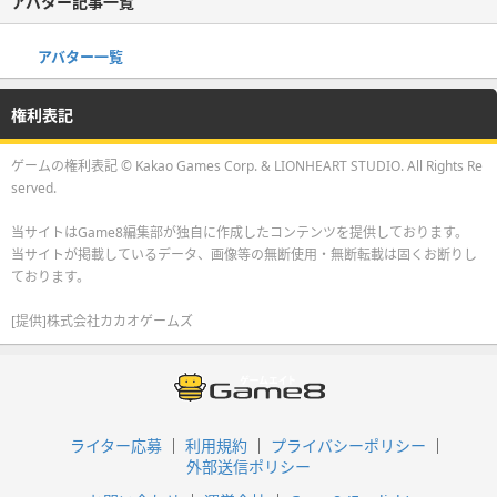
アバター記事一覧
アバター一覧
権利表記
ゲームの権利表記 © Kakao Games Corp. & LIONHEART STUDIO. All Rights Re
served.
当サイトはGame8編集部が独自に作成したコンテンツを提供しております。
当サイトが掲載しているデータ、画像等の無断使用・無断転載は固くお断りし
ております。
[提供]株式会社カカオゲームズ
ライター応募
利用規約
プライバシーポリシー
外部送信ポリシー