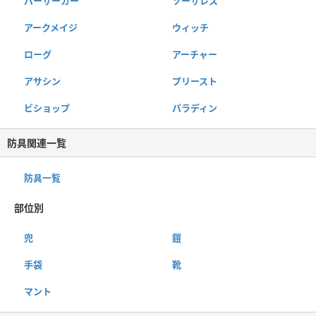
バーサーカー
ソーサレス
アークメイジ
ウィッチ
ローグ
アーチャー
アサシン
プリースト
ビショップ
パラディン
防具関連一覧
防具一覧
部位別
兜
鎧
手袋
靴
マント