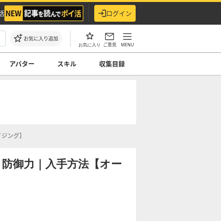
活
ログイン
お気に入り追加
ご意見
MENU
お気に入り
アバター
スキル
収集目録
イジング】
と防御力｜入手方法【オー