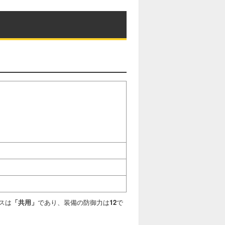
スは
「共用」
であり、装備の防御力は
12
で