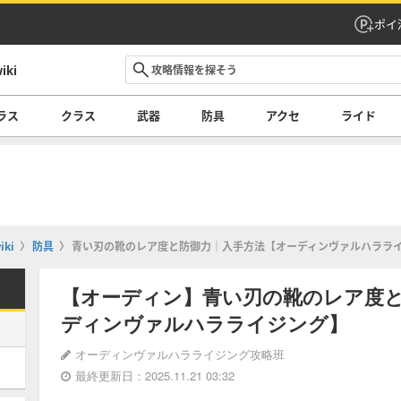
ポイ
ki
ラス
クラス
武器
防具
アクセ
ライド
ki
防具
青い刃の靴のレア度と防御力｜入手方法【オーディンヴァルハララ
【オーディン】青い刃の靴のレア度
ディンヴァルハラライジング】
オーディンヴァルハラライジング攻略班
最終更新日：2025.11.21 03:32