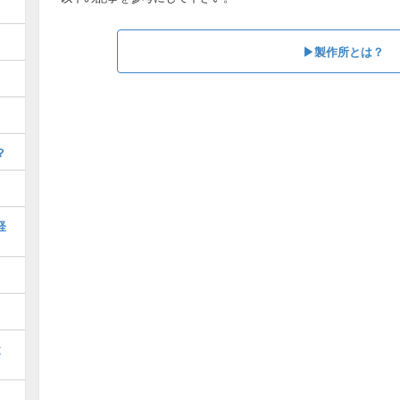
▶製作所とは？
？
経
と