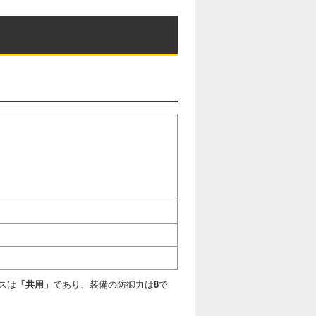
スは
「共用」
であり、装備の防御力は
8
で