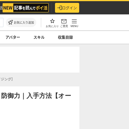
活
ログイン
お気に入り追加
ご意見
MENU
お気に入り
アバター
スキル
収集目録
イジング】
と防御力｜入手方法【オー