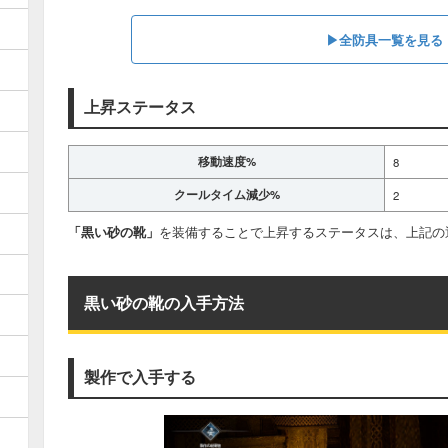
▶全防具一覧を見る
上昇ステータス
移動速度%
8
クールタイム減少%
2
「黒い砂の靴」
を装備することで上昇するステータスは、上記の
黒い砂の靴の入手方法
製作で入手する