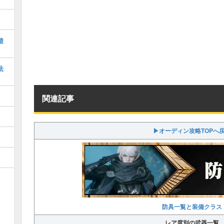
遊
法
関連記事
▶オーディン攻略TOPへ
防具一覧と装備クラス
レア度別の武器一覧