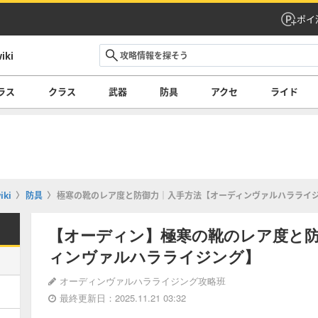
ポイ
ki
ラス
クラス
武器
防具
アクセ
ライド
ki
防具
極寒の靴のレア度と防御力｜入手方法【オーディンヴァルハラライ
【オーディン】極寒の靴のレア度と
ィンヴァルハラライジング】
オーディンヴァルハラライジング攻略班
最終更新日：2025.11.21 03:32