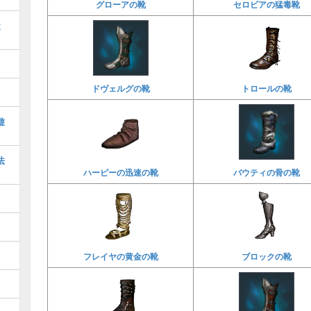
グローアの靴
セロビアの猛毒靴
と
ドヴェルグの靴
トロールの靴
遊
法
ハーピーの迅速の靴
バウティの骨の靴
フレイヤの黄金の靴
ブロックの靴