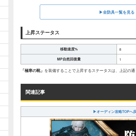
▶全防具一覧を見る
上昇ステータス
移動速度%
8
MP自然回復量
1
「極寒の靴」
を装備することで上昇するステータスは、上記の通
関連記事
▶オーディン攻略TOPへ