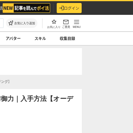
活
ログイン
お気に入り追加
ご意見
MENU
お気に入り
アバター
スキル
収集目録
ジング】
防御力｜入手方法【オーデ