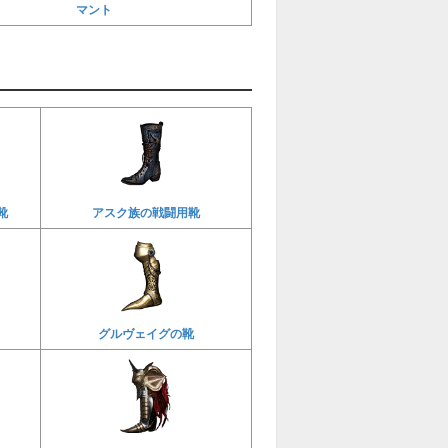
マント
靴
アスク族の戦闘用靴
グルヴェイグの靴