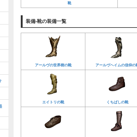
靴
装備-靴の装備一覧
アールヴの世界樹の靴
アールヴヘイムの信仰の
？
エイトリの靴
くちばしの靴
経