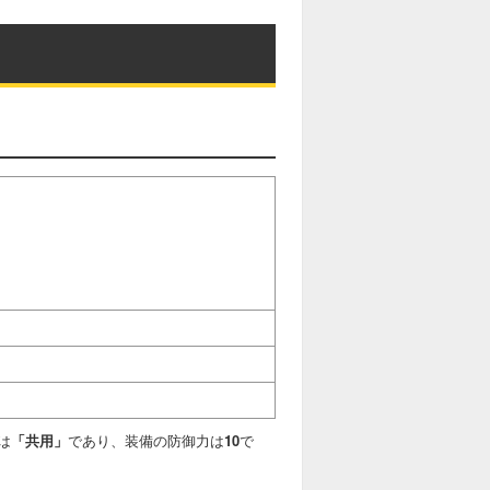
は
「共用」
であり、装備の防御力は
10
で