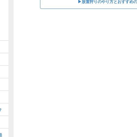
▶放置狩りのやり方とおすすめ
？
経