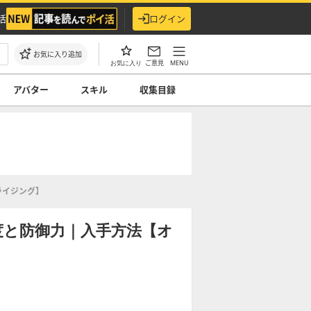
活
ログイン
お気に入り追加
ご意見
MENU
お気に入り
アバター
スキル
収集目録
ライジング】
度と防御力｜入手方法【オ