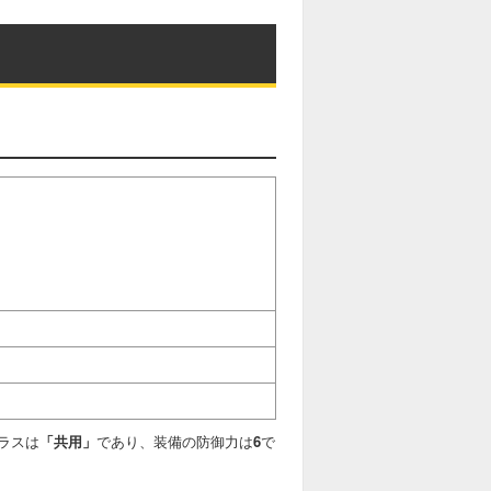
ラスは
「共用」
であり、装備の防御力は
6
で