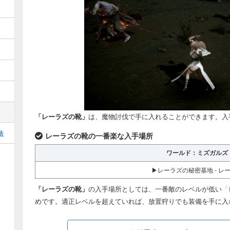
「レーラズの靴」
は、魔物討伐で手に入れることができます。入
法
レーラズの靴の一番楽な入手場所
ワールド：ミズガルズ
▶レーラズの秘密基地 - レ
「レーラズの靴」
の入手場所としては、一番敵のレベルが低い
「
めです。適正レベルを超えていれば、放置狩りでも装備を手に入