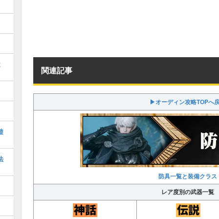
と
関連記事
▶オーディン攻略TOPへ
遊
法
防具一覧と装備クラス
レア度別の武器一覧