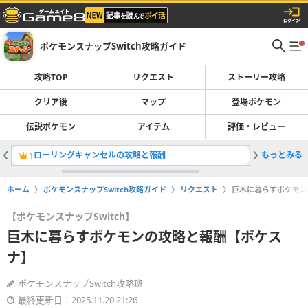
ポケモンスナップSwitch攻略ガイド
攻略TOP
リクエスト
ストーリー攻略
クリア後
マップ
登場ポケモン
伝説ポケモン
アイテム
評価・レビュー
ローリングキャンセルの攻略と報酬
もっとみる
アマルル
1
2
ホーム
ポケモンスナップSwitch攻略ガイド
リクエスト
巨木に暮らすポケモン
【ポケモンスナップSwitch】
巨木に暮らすポケモンの攻略と報酬【ポケス
ナ】
ポケモンスナップSwitch攻略班
最終更新日：2025.11.20 21:26