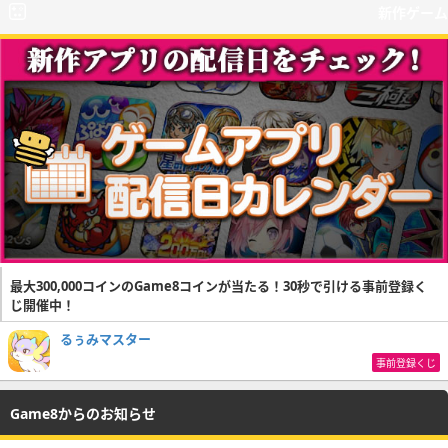
新作ゲーム
最大300,000コインのGame8コインが当たる！30秒で引ける事前登録く
じ開催中！
るぅみマスター
事前登録くじ
Game8からのお知らせ