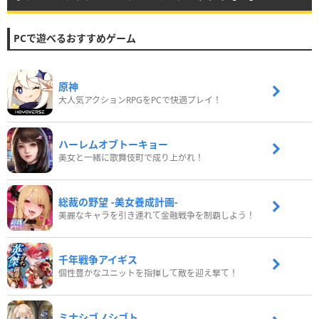
PCで遊べるおすすめゲーム
原神
大人気アクションRPGをPCで快適プレイ！
ハーレムオブトーキョー
美女と一緒に歌舞伎町で成り上がれ！
総裁の野望 -美女養成計画-
美麗なキャラを引き連れて金融戦争を制覇しよう！
千年戦争アイギス
個性豊かなユニットを指揮して敵を迎え撃て！
ミナシゴノシゴト