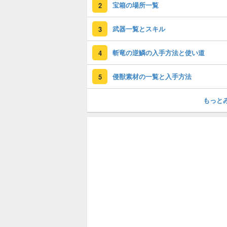
宝箱の場所一覧
2
武器一覧とスキル
3
斬竜の逆鱗の入手方法と使い道
4
侵獣素材の一覧と入手方法
5
もっと