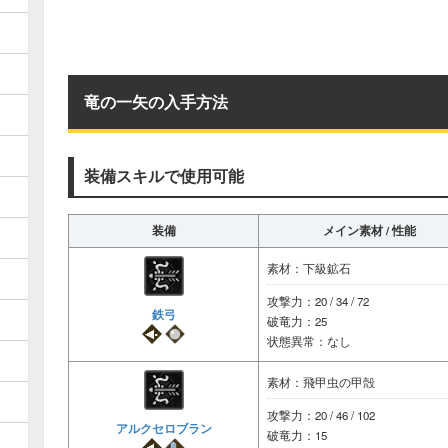
竜の一矢の入手方法
装備スキルで使用可能
装備
メイン素材 / 性能
素材：下級鉱石
攻撃力：20 / 34 / 72
鉄弓
破竜力：25
状態異常：なし
素材：飛甲虫の甲殻
攻撃力：20 / 46 / 102
アルクセロブラン
破竜力：15