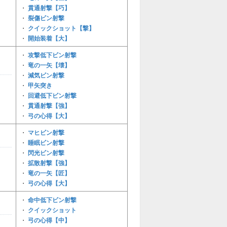
貫通射撃【巧】
・
裂傷ビン射撃
・
クイックショット【撃】
・
開始装着【大】
・
攻撃低下ビン射撃
・
竜の一矢【壊】
・
減気ビン射撃
・
甲矢突き
・
回避低下ビン射撃
・
貫通射撃【強】
・
弓の心得【大】
・
マヒビン射撃
・
睡眠ビン射撃
・
閃光ビン射撃
・
拡散射撃【強】
・
竜の一矢【匠】
・
弓の心得【大】
・
命中低下ビン射撃
・
クイックショット
・
弓の心得【中】
・