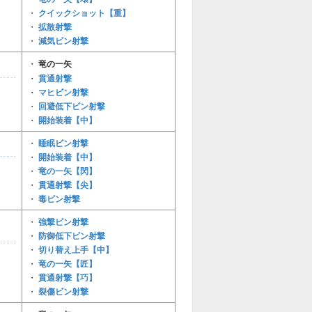
クイックショット【重】
・
拡散射撃
・
減気ビン射撃
・
・
竜の一矢
貫通射撃
・
マヒビン射撃
・
回避低下ビン射撃
・
開始装着【中】
・
睡眠ビン射撃
・
開始装着【中】
・
竜の一矢【閃】
・
貫通射撃【尖】
・
毒ビン射撃
・
強撃ビン射撃
・
防御低下ビン射撃
・
切り替え上手【中】
・
竜の一矢【匠】
・
貫通射撃【巧】
・
裂傷ビン射撃
・