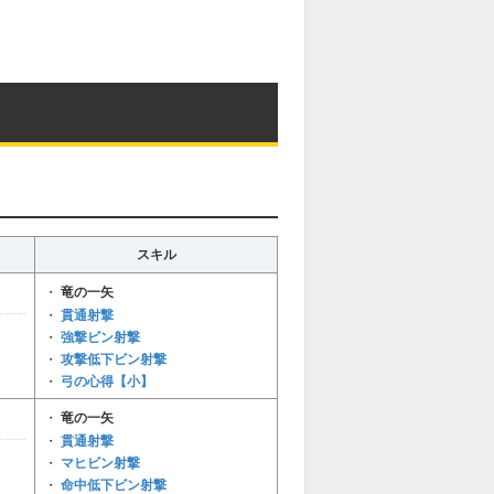
スキル
・
竜の一矢
貫通射撃
・
強撃ビン射撃
・
攻撃低下ビン射撃
・
弓の心得【小】
・
・
竜の一矢
貫通射撃
・
マヒビン射撃
・
命中低下ビン射撃
・