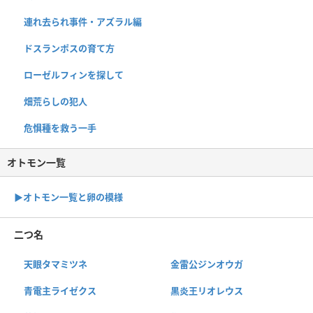
連れ去られ事件・アズラル編
ドスランポスの育て方
ローゼルフィンを探して
畑荒らしの犯人
危惧種を救う一手
オトモン一覧
▶︎オトモン一覧と卵の模様
二つ名
天眼タマミツネ
金雷公ジンオウガ
青電主ライゼクス
黒炎王リオレウス