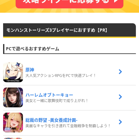
モンハンストーリーズ3プレイヤーにおすすめ【PR】
PCで遊べるおすすめゲーム
原神
大人気アクションRPGをPCで快適プレイ！
ハーレムオブトーキョー
美女と一緒に歌舞伎町で成り上がれ！
総裁の野望 -美女養成計画-
美麗なキャラを引き連れて金融戦争を制覇しよう！