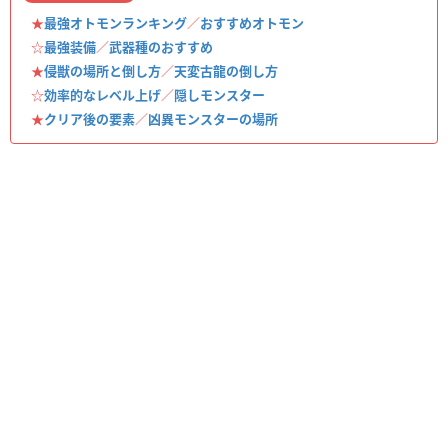
★
最強オトモンランキング
／
おすすめオトモン
☆
最強装備
／
武器種のおすすめ
★
侵獣の場所と倒し方
／
天変古龍の倒し方
☆
効率的なレベル上げ
／
隠しモンスター
★
クリア後の要素
／
凶異モンスターの場所