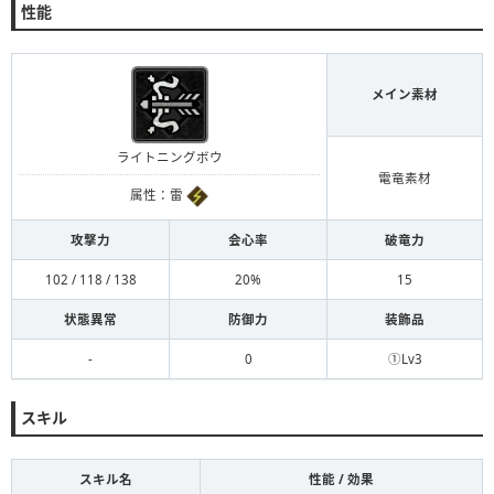
性能
メイン素材
ライトニングボウ
電竜素材
属性：雷
攻撃力
会心率
破竜力
102 / 118 / 138
20%
15
状態異常
防御力
装飾品
-
0
①Lv3
スキル
スキル名
性能 / 効果