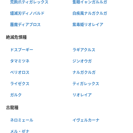
荒鉤爪ティガレックス
隻眼イャンガルルガ
燼滅刃ディノバルド
白疾風ナルガクルガ
鏖魔ディアブロス
紫毒姫リオレイア
絶滅危惧種
ドスプーギー
ラギアクルス
タマミツネ
ジンオウガ
ベリオロス
ナルガクルガ
ライゼクス
ティガレックス
ガルク
リオレイア
古龍種
ネロミェール
イヴェルカーナ
メル・ゼナ