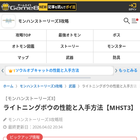
モンハンストーリーズ3攻略
攻略TOP
最強オトモン
ボス
オトモン図鑑
ストーリー
モンスター
マップ
武器
防具
ソウルオブキャットの性能と入手方法
もっとみる
1
2
ホーム
モンハンストーリーズ3攻略
武器
ライトニングボウの性能と入手方法【M
【モンハンストーリーズ3】
ライトニングボウの性能と入手方法【MHST3】
モンハンストーリーズ3攻略班
最終更新日：2026.04.02 20:34
ピックアップ情報