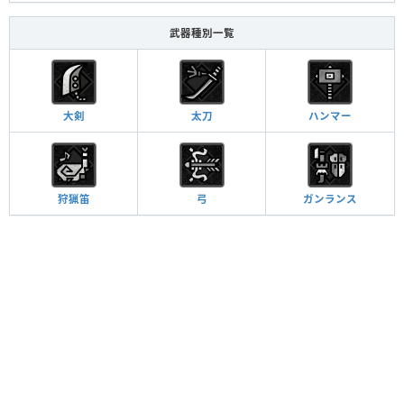
武器種別一覧
大剣
太刀
ハンマー
狩猟笛
弓
ガンランス