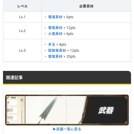
レベル
必要素材
Lv.1
・
電竜素材
× 6pts
・
電竜素材
× 12pts
Lv.2
・
火竜素材
× 6pts
・
矛玉
× 8pts
Lv.3
・
獄狼竜素材
× 12pts
・
電竜素材
× 20pts
関連記事
▶︎武器一覧に戻る