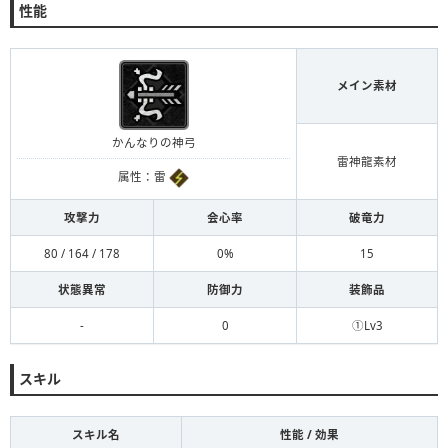
性能
メイン素材
かんなりの神弓
雷神龍素材
属性：雷
攻撃力
会心率
破竜力
80 / 164 / 178
0%
15
状態異常
防御力
装飾品
-
0
①Lv3
スキル
スキル名
性能 / 効果