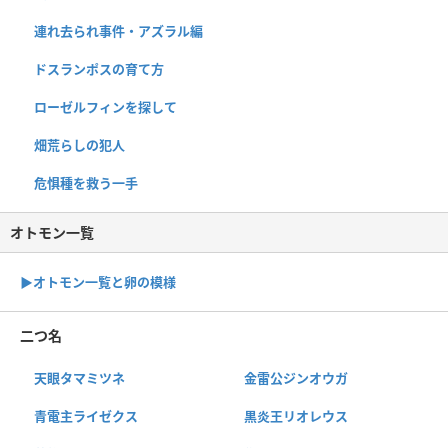
連れ去られ事件・アズラル編
ドスランポスの育て方
ローゼルフィンを探して
畑荒らしの犯人
危惧種を救う一手
オトモン一覧
▶︎オトモン一覧と卵の模様
二つ名
天眼タマミツネ
金雷公ジンオウガ
青電主ライゼクス
黒炎王リオレウス