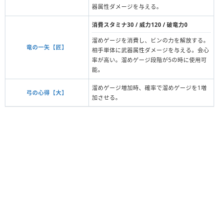
器属性ダメージを与える。
消費スタミナ30 / 威力120 / 破竜力0
溜めゲージを消費し、ビンの力を解放する。
竜の一矢【匠】
相手単体に武器属性ダメージを与える。会心
率が高い。溜めゲージ段階が5の時に使用可
能。
溜めゲージ増加時、確率で溜めゲージを1増
弓の心得【大】
加させる。