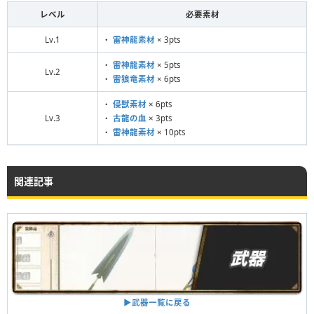
レベル
必要素材
Lv.1
・
雷神龍素材
× 3pts
・
雷神龍素材
× 5pts
Lv.2
・
雷狼竜素材
× 6pts
・
侵獣素材
× 6pts
Lv.3
・
古龍の血
× 3pts
・
雷神龍素材
× 10pts
関連記事
▶︎武器一覧に戻る