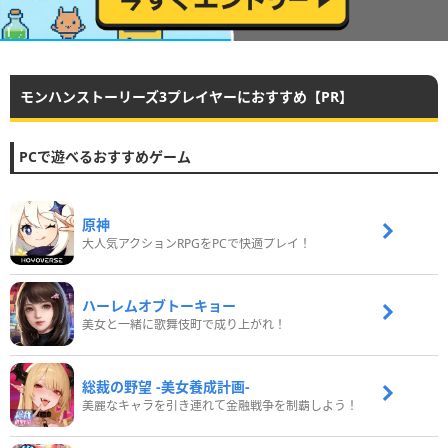
モンハンストーリーズ3プレイヤーにおすすめ【PR】
PCで遊べるおすすめゲーム
原神
大人気アクションRPGをPCで快適プレイ！
ハーレムオブトーキョー
美女と一緒に歌舞伎町で成り上がれ！
総裁の野望 -美女養成計画-
美麗なキャラを引き連れて金融戦争を制覇しよう！