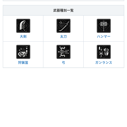
武器種別一覧
大剣
太刀
ハンマー
狩猟笛
弓
ガンランス