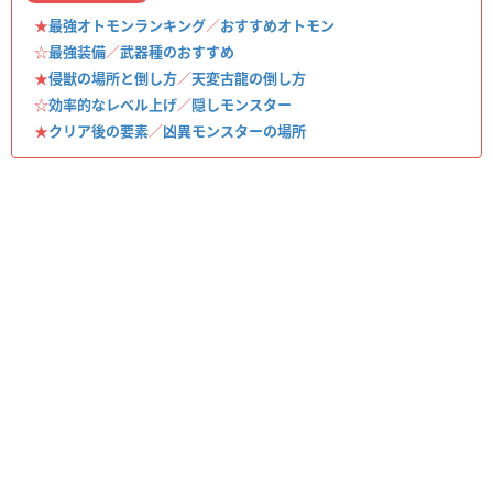
★
最強オトモンランキング
／
おすすめオトモン
☆
最強装備
／
武器種のおすすめ
★
侵獣の場所と倒し方
／
天変古龍の倒し方
☆
効率的なレベル上げ
／
隠しモンスター
★
クリア後の要素
／
凶異モンスターの場所