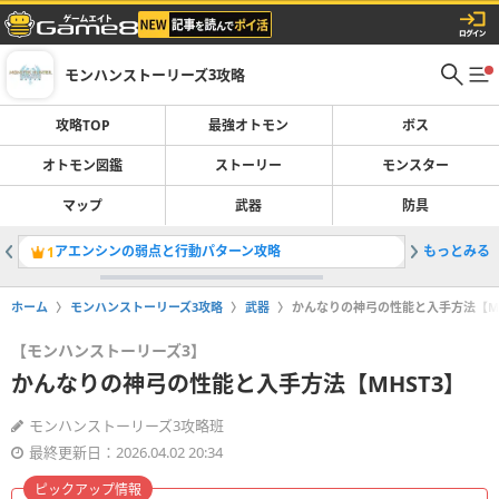
モンハンストーリーズ3攻略
攻略TOP
最強オトモン
ボス
オトモン図鑑
ストーリー
モンスター
マップ
武器
防具
アエンシンの弱点と行動パターン攻略
もっとみる
最強オト
1
2
ホーム
モンハンストーリーズ3攻略
武器
かんなりの神弓の性能と入手方法【MH
【モンハンストーリーズ3】
かんなりの神弓の性能と入手方法【MHST3】
モンハンストーリーズ3攻略班
最終更新日：2026.04.02 20:34
ピックアップ情報