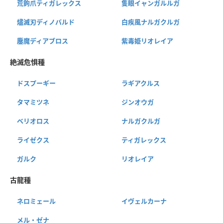
荒鉤爪ティガレックス
隻眼イャンガルルガ
燼滅刃ディノバルド
白疾風ナルガクルガ
鏖魔ディアブロス
紫毒姫リオレイア
絶滅危惧種
ドスプーギー
ラギアクルス
タマミツネ
ジンオウガ
ベリオロス
ナルガクルガ
ライゼクス
ティガレックス
ガルク
リオレイア
古龍種
ネロミェール
イヴェルカーナ
メル・ゼナ