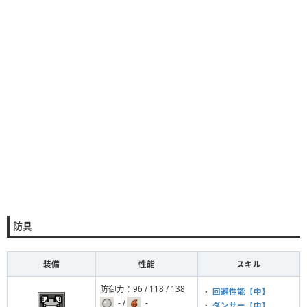
防具
装備
性能
スキル
防御力：96 / 118 / 138
・
回避性能【中】
- /
-
・
ダンサー【中】