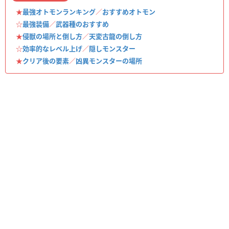
★
最強オトモンランキング
／
おすすめオトモン
☆
最強装備
／
武器種のおすすめ
★
侵獣の場所と倒し方
／
天変古龍の倒し方
☆
効率的なレベル上げ
／
隠しモンスター
★
クリア後の要素
／
凶異モンスターの場所