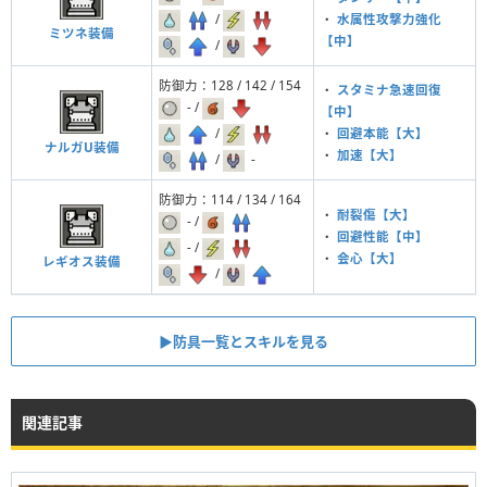
/
・
水属性攻撃力強化
ミツネ装備
【中】
/
防御力：128 / 142 / 154
・
スタミナ急速回復
- /
【中】
/
・
回避本能【大】
ナルガU装備
・
加速【大】
/
-
防御力：114 / 134 / 164
・
耐裂傷【大】
- /
・
回避性能【中】
- /
・
会心【大】
レギオス装備
/
▶︎防具一覧とスキルを見る
関連記事