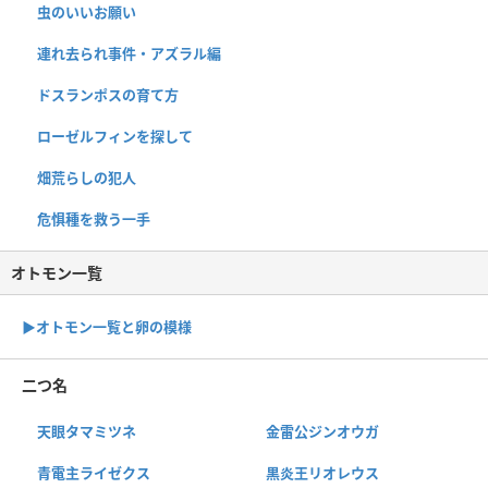
虫のいいお願い
連れ去られ事件・アズラル編
ドスランポスの育て方
ローゼルフィンを探して
畑荒らしの犯人
危惧種を救う一手
オトモン一覧
▶︎オトモン一覧と卵の模様
二つ名
天眼タマミツネ
金雷公ジンオウガ
青電主ライゼクス
黒炎王リオレウス