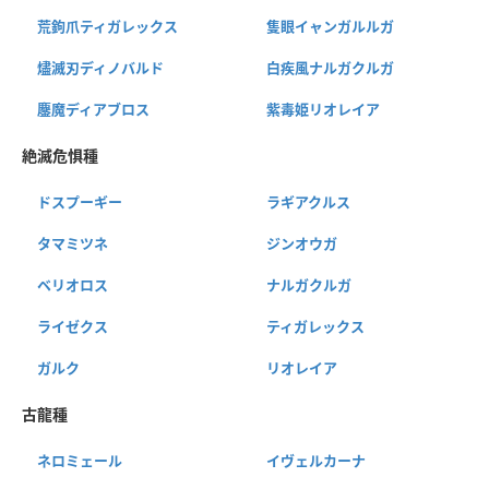
荒鉤爪ティガレックス
隻眼イャンガルルガ
燼滅刃ディノバルド
白疾風ナルガクルガ
鏖魔ディアブロス
紫毒姫リオレイア
絶滅危惧種
ドスプーギー
ラギアクルス
タマミツネ
ジンオウガ
ベリオロス
ナルガクルガ
ライゼクス
ティガレックス
ガルク
リオレイア
古龍種
ネロミェール
イヴェルカーナ