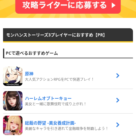
モンハンストーリーズ3プレイヤーにおすすめ【PR】
PCで遊べるおすすめゲーム
原神
大人気アクションRPGをPCで快適プレイ！
ハーレムオブトーキョー
美女と一緒に歌舞伎町で成り上がれ！
総裁の野望 -美女養成計画-
美麗なキャラを引き連れて金融戦争を制覇しよう！