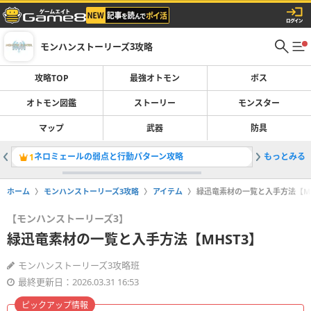
モンハンストーリーズ3攻略
攻略TOP
最強オトモン
ボス
オトモン図鑑
ストーリー
モンスター
マップ
武器
防具
ネロミェールの弱点と行動パターン攻略
もっとみる
侵獣ショ
1
2
ホーム
モンハンストーリーズ3攻略
アイテム
緑迅竜素材の一覧と入手方法【MH
【モンハンストーリーズ3】
緑迅竜素材の一覧と入手方法【MHST3】
モンハンストーリーズ3攻略班
最終更新日：2026.03.31 16:53
ピックアップ情報