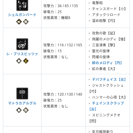
・ 竜撃砲
攻撃力：36 / 65 / 135
・ チャンスガード【小】
破竜力：25
シェルガンバード
・ アタックリロード
状態異常：睡眠8
・ 溜め砲撃【巧】
・ 攻勢の歌【延】
・ 飛躍のメロディ【強】
攻撃力：116 / 132 / 165
・ 三音演奏【撃】
破竜力：15
・ 雷光の旋律
レ・ブリスビッツァ
状態異常：なし
・ 閃燿の旋律
・
絆のメロディ【円】
・ 虹の奏者【大】
・
デバフチェイス【尖】
・ ジャストクラッシュ
【巧】
攻撃力：120 / 130 / 140
・ ハンマーの心得【大】
破竜力：25
マトラカアルグル
・
チェインスクラップ
状態異常：なし
【尖】
・ スピニングメテオ
【閃】
・ 気刃解放斬り