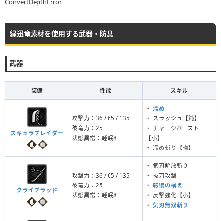
ConvertDepthError
緑迅竜素材を使用する武器・防具
武器
装備
性能
スキル
・
溜め
攻撃力：36 / 65 / 135
・ スラッシュ【鈍】
破竜力：25
・ チャージバースト
スキュラブレイダー
状態異常：睡眠8
【小】
・ 溜め斬り【強】
・ 気刃解放斬り
攻撃力：36 / 65 / 135
・ 抜刀攻撃
破竜力：25
・
報復の構え
クライブラッド
状態異常：睡眠8
・ 反撃強化【小】
・
気刃無双斬り