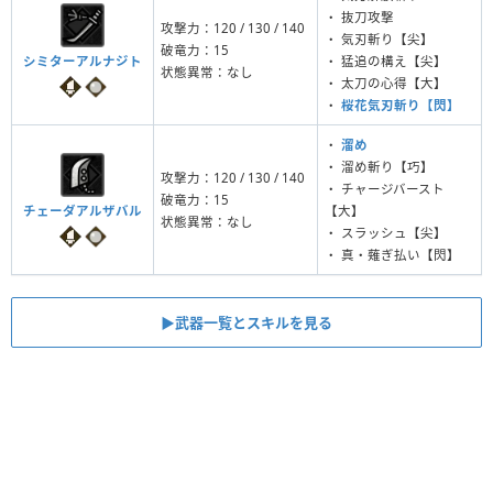
・ 抜刀攻撃
攻撃力：120 / 130 / 140
・ 気刃斬り【尖】
破竜力：15
シミターアルナジト
・ 猛追の構え【尖】
状態異常：なし
・ 太刀の心得【大】
・
桜花気刃斬り【閃】
・
溜め
・ 溜め斬り【巧】
攻撃力：120 / 130 / 140
・ チャージバースト
破竜力：15
チェーダアルザバル
【大】
状態異常：なし
・ スラッシュ【尖】
・ 真・薙ぎ払い【閃】
▶︎武器一覧とスキルを見る