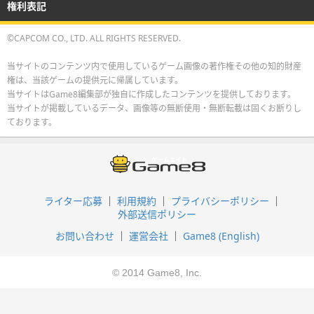
権利表記
©CAPCOM CO., LTD. ALL RIGHTS RESERVED.
当サイトのコンテンツ内で使用しているゲーム画像の著作権その他の知的財産
権は、当該ゲームの提供元に帰属しています。
当サイトはGame8編集部が独自に作成したコンテンツを提供しております。
当サイトが掲載しているデータ、画像等の無断使用・無断転載は固くお断りし
ております。
ライター応募
利用規約
プライバシーポリシー
外部送信ポリシー
お問い合わせ
運営会社
Game8 (English)
© 2014 Game8, Inc.