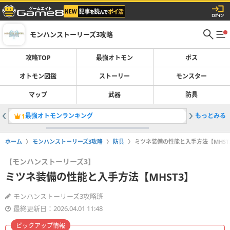
モンハンストーリーズ3攻略
攻略TOP
最強オトモン
ボス
オトモン図鑑
ストーリー
モンスター
マップ
武器
防具
最強オトモンランキング
もっとみる
大瀑布編
1
2
ホーム
モンハンストーリーズ3攻略
防具
ミツネ装備の性能と入手方法【MHST
【モンハンストーリーズ3】
ミツネ装備の性能と入手方法【MHST3】
モンハンストーリーズ3攻略班
最終更新日：2026.04.01 11:48
ピックアップ情報