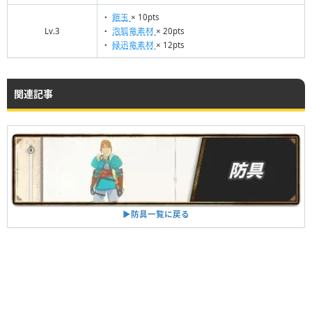
・
鎧玉
× 10pts
Lv.3
・
泡狐竜素材
× 20pts
・
緑迅竜素材
× 12pts
関連記事
▶︎防具一覧に戻る