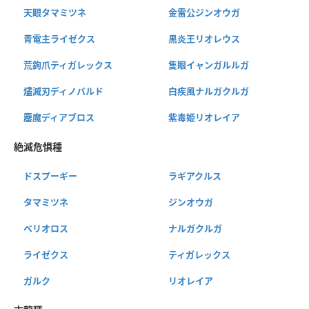
天眼タマミツネ
金雷公ジンオウガ
青電主ライゼクス
黒炎王リオレウス
荒鉤爪ティガレックス
隻眼イャンガルルガ
燼滅刃ディノバルド
白疾風ナルガクルガ
鏖魔ディアブロス
紫毒姫リオレイア
絶滅危惧種
ドスプーギー
ラギアクルス
タマミツネ
ジンオウガ
ベリオロス
ナルガクルガ
ライゼクス
ティガレックス
ガルク
リオレイア