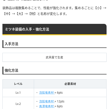
装飾品は複数集めることで、性能が強化されます。集めるごとに【小】→
【中】→【大】→【特】と名称が変化します。
ミツネ装備の入手・強化方法
入手方法
武具屋で生産
強化方法
レベル
必要素材
Lv.1
・
泡狐竜素材
× 6pts
・
泡狐竜素材
× 12pts
Lv.2
・
風漂竜素材
× 6pts