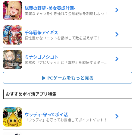
総裁の野望 -美女養成計画-
美麗なキャラを引き連れて金融戦争を制覇しよう！
千年戦争アイギス
個性豊かなユニットを指揮して敵を迎え撃て！
ミナシゴノシゴト
武器の『アビリティ』と『戦神』を駆使するターン制コマンドバトルRPG！
PCゲームをもっと見る
おすすめポイ活アプリ特集
ウッディ‐守ってポイ活
「ウッディ」を守ってお世話してポイントゲット！