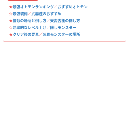
★
最強オトモンランキング
／
おすすめオトモン
☆
最強装備
／
武器種のおすすめ
★
侵獣の場所と倒し方
／
天変古龍の倒し方
☆
効率的なレベル上げ
／
隠しモンスター
★
クリア後の要素
／
凶異モンスターの場所