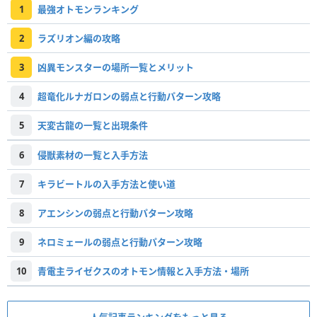
1
最強オトモンランキング
2
ラズリオン編の攻略
3
凶異モンスターの場所一覧とメリット
4
超竜化ルナガロンの弱点と行動パターン攻略
5
天変古龍の一覧と出現条件
6
侵獣素材の一覧と入手方法
7
キラビートルの入手方法と使い道
8
アエンシンの弱点と行動パターン攻略
9
ネロミェールの弱点と行動パターン攻略
10
青電主ライゼクスのオトモン情報と入手方法・場所
人気記事ランキングをもっと見る