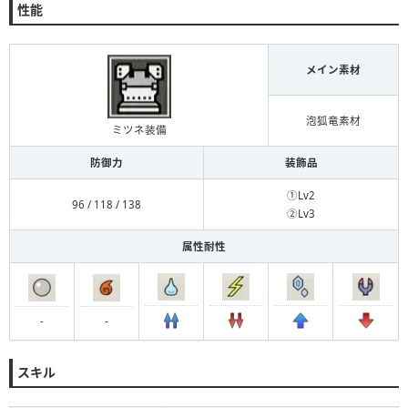
性能
メイン素材
泡狐竜素材
ミツネ装備
防御力
装飾品
①Lv2
96 / 118 / 138
②Lv3
属性耐性
-
-
スキル