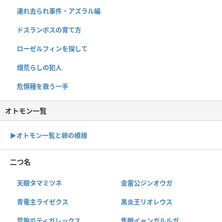
連れ去られ事件・アズラル編
ドスランポスの育て方
ローゼルフィンを探して
畑荒らしの犯人
危惧種を救う一手
オトモン一覧
▶︎オトモン一覧と卵の模様
二つ名
天眼タマミツネ
金雷公ジンオウガ
青電主ライゼクス
黒炎王リオレウス
荒鉤爪ティガレックス
隻眼イャンガルルガ