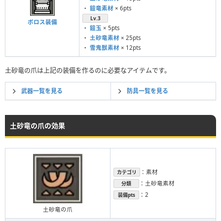
・
鎧竜素材
× 6pts
Lv.3
ボロス装備
・
鎧玉
× 5pts
・
土砂竜素材
× 25pts
・
雪鬼獣素材
× 12pts
土砂竜の爪は上記の装備を作るのに必要なアイテムです。
武器一覧を見る
防具一覧を見る
土砂竜の爪の効果
：素材
カテゴリ
：土砂竜素材
分類
：2
装備pts
土砂竜の爪