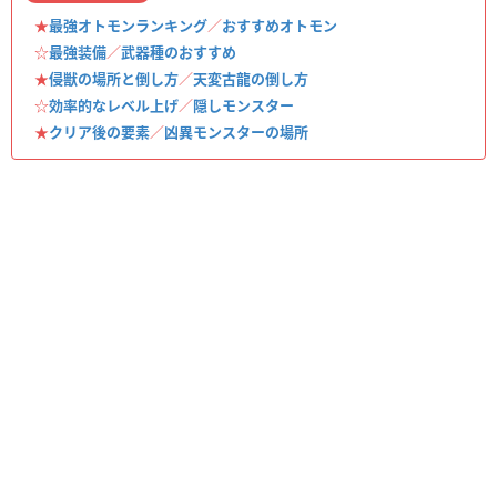
★
最強オトモンランキング
／
おすすめオトモン
☆
最強装備
／
武器種のおすすめ
★
侵獣の場所と倒し方
／
天変古龍の倒し方
☆
効率的なレベル上げ
／
隠しモンスター
★
クリア後の要素
／
凶異モンスターの場所