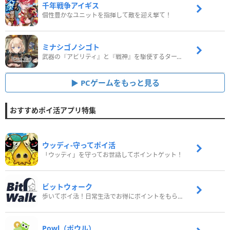
千年戦争アイギス
個性豊かなユニットを指揮して敵を迎え撃て！
ミナシゴノシゴト
武器の『アビリティ』と『戦神』を駆使するターン制コマンドバトルRPG！
PCゲームをもっと見る
おすすめポイ活アプリ特集
ウッディ‐守ってポイ活
「ウッディ」を守ってお世話してポイントゲット！
ビットウォーク
歩いてポイ活！日常生活でお得にポイントをもらおう
Powl（ポウル）