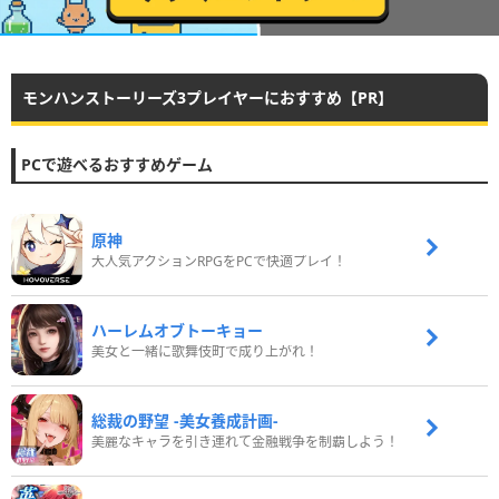
モンハンストーリーズ3プレイヤーにおすすめ【PR】
PCで遊べるおすすめゲーム
原神
大人気アクションRPGをPCで快適プレイ！
ハーレムオブトーキョー
美女と一緒に歌舞伎町で成り上がれ！
総裁の野望 -美女養成計画-
美麗なキャラを引き連れて金融戦争を制覇しよう！