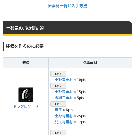
▶︎素材一覧と入手方法
土砂竜の爪の使い道
装備を作るのに必要
装備
必要素材
Lv.1
・
土砂竜素材
× 10pts
Lv.2
・
土砂竜素材
× 15pts
・
雪獅子素材
× 6pts
Lv.3
ドラグロソード
・
矛玉
× 8pts
・
土砂竜素材
× 25pts
・
兇爪竜素材
× 12pts
Lv.1