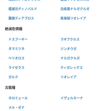
燼滅刃ディノバルド
白疾風ナルガクルガ
鏖魔ディアブロス
紫毒姫リオレイア
絶滅危惧種
ドスプーギー
ラギアクルス
タマミツネ
ジンオウガ
ベリオロス
ナルガクルガ
ライゼクス
ティガレックス
ガルク
リオレイア
古龍種
ネロミェール
イヴェルカーナ
メル・ゼナ