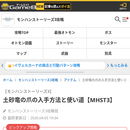
モンハンストーリーズ3攻略
攻略TOP
最強オトモン
ボス
オトモン図鑑
ストーリー
モンスター
マップ
武器
防具
イヴェルカーナの弱点と行動パターン攻略
もっとみる
絶滅危惧
1
2
ホーム
モンハンストーリーズ3攻略
アイテム
土砂竜の爪の入手方法と使い道【M
【モンハンストーリーズ3】
土砂竜の爪の入手方法と使い道【MHST3】
モンハンストーリーズ3攻略班
最終更新日：2026.04.03 19:34
ピックアップ情報