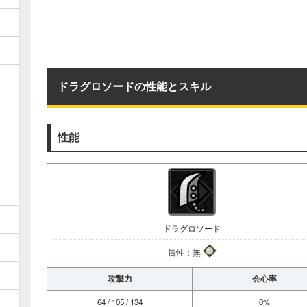
ドラグロソードの性能とスキル
性能
ドラグロソード
属性：無
攻撃力
会心率
64 / 105 / 134
0%