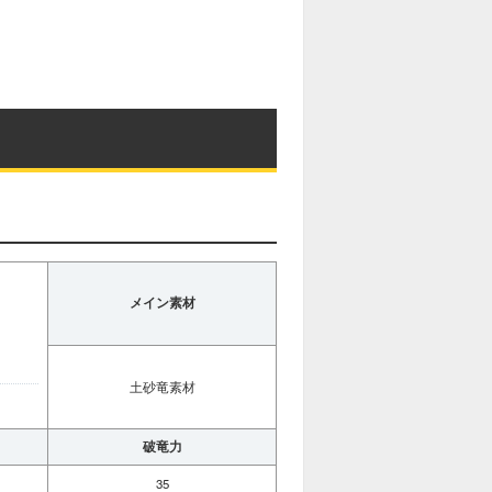
メイン素材
土砂竜素材
破竜力
35