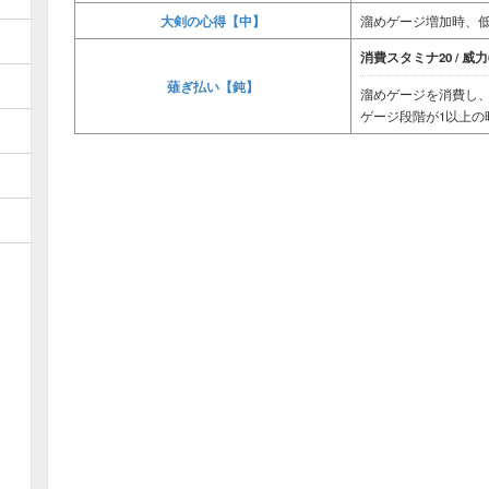
大剣の心得【中】
溜めゲージ増加時、低
消費スタミナ20 / 威力6
薙ぎ払い【鈍】
溜めゲージを消費し
ゲージ段階が1以上の