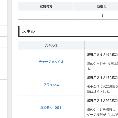
状態異常
防御力
-
15
スキル
スキル名
消費スタミナ10 / 威力5
チャージタックル
溜めゲージを1段階上
る。
消費スタミナ15 / 威力5
スラッシュ
相手全体に武器属性
階は維持される。
消費スタミナ20 / 威力7
溜め斬り【破】
溜めゲージを消費し
ゲージ段階が1以上の