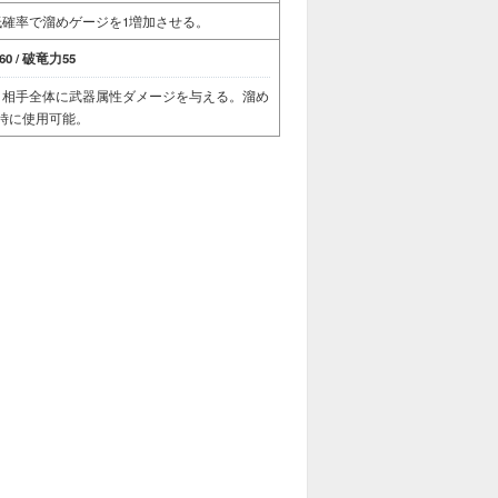
確率で溜めゲージを1増加させる。
0 / 破竜力55
、相手全体に武器属性ダメージを与える。溜め
時に使用可能。