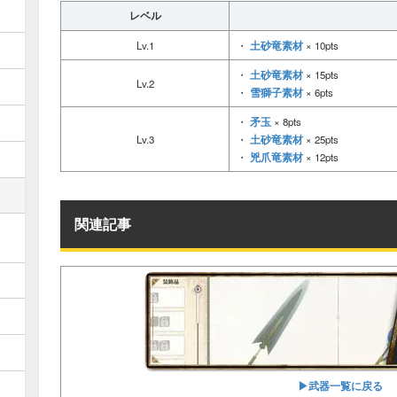
レベル
土砂竜素材
Lv.1
・
× 10pts
土砂竜素材
・
× 15pts
Lv.2
雪獅子素材
・
× 6pts
矛玉
・
× 8pts
土砂竜素材
Lv.3
・
× 25pts
兇爪竜素材
・
× 12pts
関連記事
▶︎武器一覧に戻る