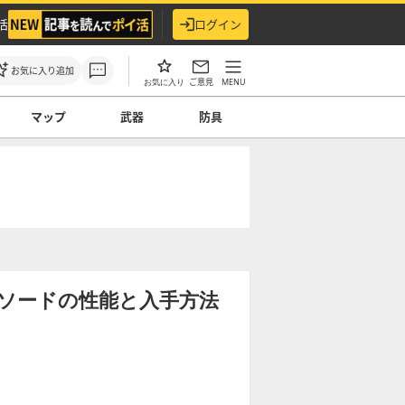
活
ログイン
お気に入り追加
ご意見
MENU
お気に入り
マップ
武器
防具
ソードの性能と入手方法