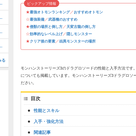
亜種の弱点と行動パターン攻略
ピックアップ情報
★
／
最強オトモンランキング
おすすめオトモン
オトモン情報と入手方法・場所
☆
／
最強装備
武器種のおすすめ
★
／
侵獣の場所と倒し方
天変古龍の倒し方
の弱点と行動パターン攻略
☆
／
効率的なレベル上げ
隠しモンスター
★
／
クリア後の要素
凶異モンスターの場所
スの弱点と行動パターン攻略
みる
モンハンストーリーズ3のドラグロソードの性能と入手方法です。
についても掲載しています。モンハンストーリーズ3ドラグロソ
ださい。
目次
性能とスキル
入手・強化方法
関連記事