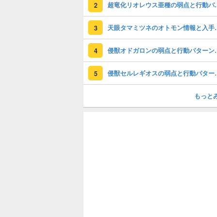
超竜化リオレウス
2
天眼タマミツネの
3
侵獣オドガロン
4
侵獣セルレギオ
5
もっと