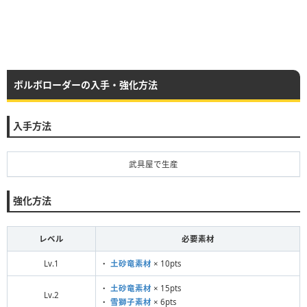
ボルボローダーの入手・強化方法
入手方法
武具屋で生産
強化方法
レベル
必要素材
Lv.1
・
土砂竜素材
× 10pts
・
土砂竜素材
× 15pts
Lv.2
・
雪獅子素材
× 6pts