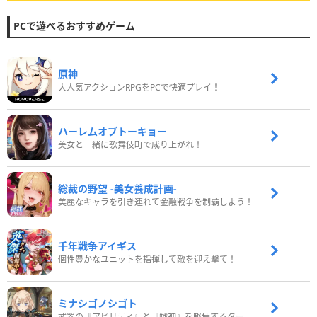
PCで遊べるおすすめゲーム
原神
大人気アクションRPGをPCで快適プレイ！
ハーレムオブトーキョー
美女と一緒に歌舞伎町で成り上がれ！
総裁の野望 -美女養成計画-
美麗なキャラを引き連れて金融戦争を制覇しよう！
千年戦争アイギス
個性豊かなユニットを指揮して敵を迎え撃て！
ミナシゴノシゴト
武器の『アビリティ』と『戦神』を駆使するターン制コマンドバトルRPG！