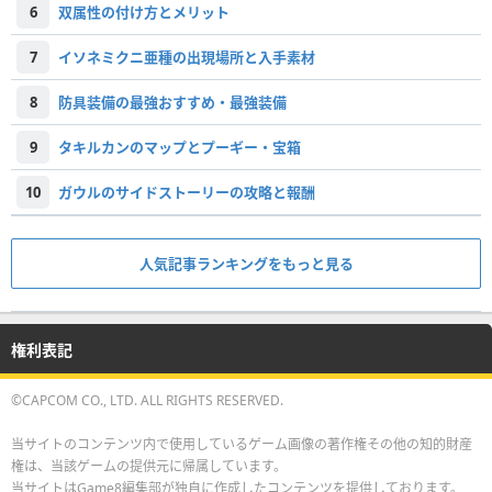
6
双属性の付け方とメリット
7
イソネミクニ亜種の出現場所と入手素材
8
防具装備の最強おすすめ・最強装備
9
タキルカンのマップとプーギー・宝箱
10
ガウルのサイドストーリーの攻略と報酬
人気記事ランキングをもっと見る
権利表記
©CAPCOM CO., LTD. ALL RIGHTS RESERVED.
当サイトのコンテンツ内で使用しているゲーム画像の著作権その他の知的財産
権は、当該ゲームの提供元に帰属しています。
当サイトはGame8編集部が独自に作成したコンテンツを提供しております。