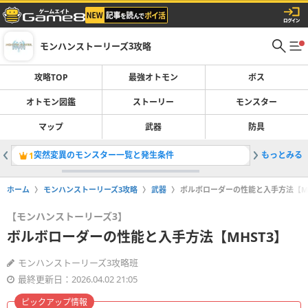
モンハンストーリーズ3攻略
攻略TOP
最強オトモン
ボス
オトモン図鑑
ストーリー
モンスター
マップ
武器
防具
突然変異のモンスター一覧と発生条件
もっとみる
ストーリ
1
2
ホーム
モンハンストーリーズ3攻略
武器
ボルボローダーの性能と入手方法【MH
【モンハンストーリーズ3】
ボルボローダーの性能と入手方法【MHST3】
モンハンストーリーズ3攻略班
最終更新日：2026.04.02 21:05
ピックアップ情報