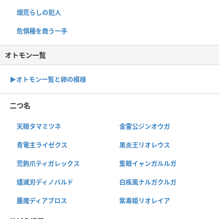
畑荒らしの犯人
危惧種を救う一手
オトモン一覧
▶︎オトモン一覧と卵の模様
二つ名
天眼タマミツネ
金雷公ジンオウガ
青電主ライゼクス
黒炎王リオレウス
荒鉤爪ティガレックス
隻眼イャンガルルガ
燼滅刃ディノバルド
白疾風ナルガクルガ
鏖魔ディアブロス
紫毒姫リオレイア