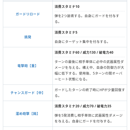
消費スタミナ10
ガードリロード
弾を2つ装填する。自身にガードを付与す
る。
消費スタミナ5
挑発
自身にターゲット集中を付与する。
消費スタミナ60 / 威力130 / 破竜力40
ターンの最後に相手単体に必中の武器属性ダ
竜撃砲【重】
メージを与える。構え中、自身の防御力が大
幅に低下する。使用後、5ターンの間オーバ
ーヒート状態になる。
ガードしたターンの終了時にHPが少量回復す
チャンスガード【中】
る。
消費スタミナ20 / 威力70 / 破竜力35
溜め砲撃【鈍】
弾を5発消費し相手単体に武器属性ダメージ
を与える。自身にガードを付与する。