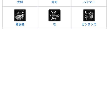
大剣
太刀
ハンマー
狩猟笛
弓
ガンランス