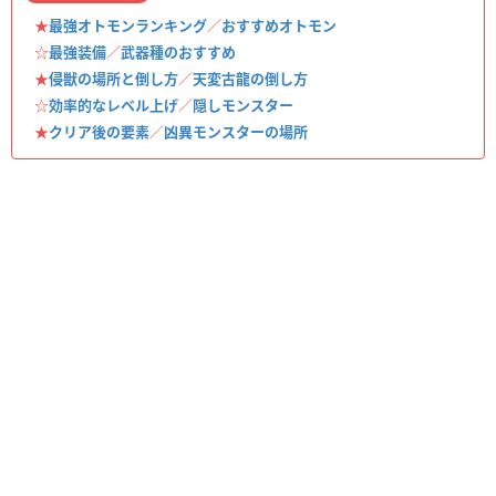
★
最強オトモンランキング
／
おすすめオトモン
☆
最強装備
／
武器種のおすすめ
★
侵獣の場所と倒し方
／
天変古龍の倒し方
☆
効率的なレベル上げ
／
隠しモンスター
★
クリア後の要素
／
凶異モンスターの場所