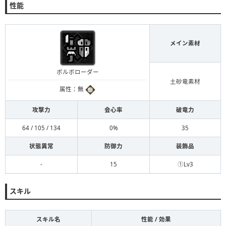
性能
メイン素材
ボルボローダー
土砂竜素材
属性：無
攻撃力
会心率
破竜力
64 / 105 / 134
0%
35
状態異常
防御力
装飾品
-
15
①Lv3
スキル
スキル名
性能 / 効果