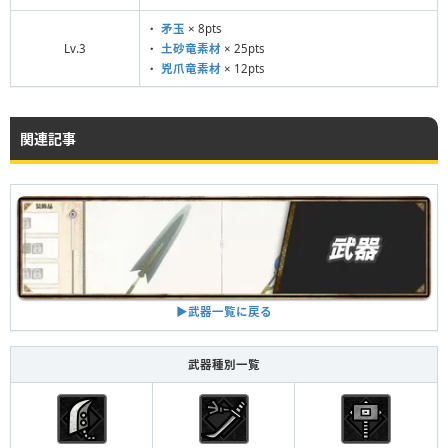
・
矛玉
× 8pts
Lv.3
・
土砂竜素材
× 25pts
・
兇爪竜素材
× 12pts
関連記事
▶︎武器一覧に戻る
武器種別一覧