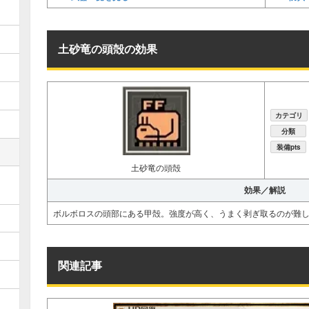
土砂竜の頭殻の効果
カテゴリ
分類
装備pts
土砂竜の頭殻
効果／解説
ボルボロスの頭部にある甲殻。強度が高く、うまく剥ぎ取るのが難
関連記事