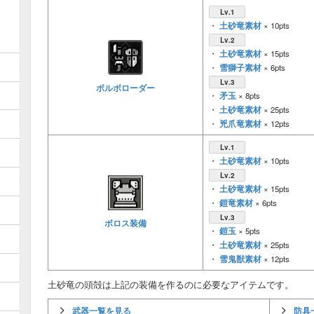
Lv.1
土砂竜素材
・
× 10pts
Lv.2
土砂竜素材
・
× 15pts
雪獅子素材
・
× 6pts
Lv.3
ボルボローダー
矛玉
・
× 8pts
土砂竜素材
・
× 25pts
兇爪竜素材
・
× 12pts
Lv.1
土砂竜素材
・
× 10pts
Lv.2
土砂竜素材
・
× 15pts
鎧竜素材
・
× 6pts
Lv.3
ボロス装備
鎧玉
・
× 5pts
土砂竜素材
・
× 25pts
雪鬼獣素材
・
× 12pts
土砂竜の頭殻は上記の装備を作るのに必要なアイテムです。
武器一覧を見る
防具