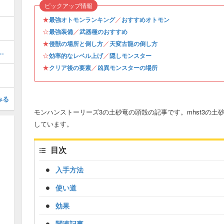
ピックアップ情報
★
／
最強オトモンランキング
おすすめオトモン
☆
／
最強装備
武器種のおすすめ
★
／
侵獣の場所と倒し方
天変古龍の倒し方
率的なやり方・経験値稼ぎ
☆
／
効率的なレベル上げ
隠しモンスター
★
／
クリア後の要素
凶異モンスターの場所
みる
モンハンストーリーズ3の土砂竜の頭殻の記事です。mhst3の
しています。
目次
入手方法
使い道
効果
関連記事