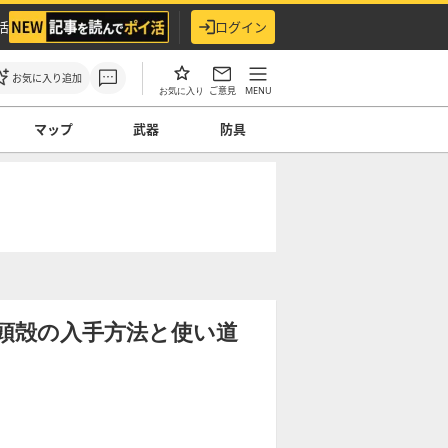
活
ログイン
お気に入り追加
ご意見
MENU
お気に入り
マップ
武器
防具
頭殻の入手方法と使い道