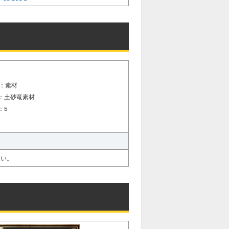
：素材
：土砂竜素材
：5
しい。