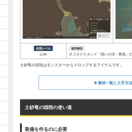
拡大
出現レベル
場所解説
Lv30
ネコタクスタンド「惑いの沼・奥地」
土砂竜の頭殻はモンスターからドロップするアイテムです。
▶︎素材一覧と入手方
土砂竜の頭殻の使い道
装備を作るのに必要