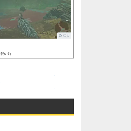
拡大
の眼の前
法