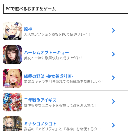
PCで遊べるおすすめゲーム
原神
大人気アクションRPGをPCで快適プレイ！
ハーレムオブトーキョー
美女と一緒に歌舞伎町で成り上がれ！
総裁の野望 -美女養成計画-
美麗なキャラを引き連れて金融戦争を制覇しよう！
千年戦争アイギス
個性豊かなユニットを指揮して敵を迎え撃て！
ミナシゴノシゴト
武器の『アビリティ』と『戦神』を駆使するターン制コマンドバトルRPG！