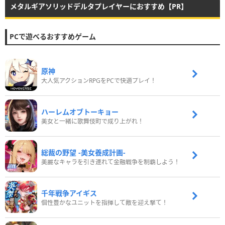
メタルギアソリッドデルタプレイヤーにおすすめ【PR】
PCで遊べるおすすめゲーム
原神
大人気アクションRPGをPCで快適プレイ！
ハーレムオブトーキョー
美女と一緒に歌舞伎町で成り上がれ！
総裁の野望 -美女養成計画-
美麗なキャラを引き連れて金融戦争を制覇しよう！
千年戦争アイギス
個性豊かなユニットを指揮して敵を迎え撃て！