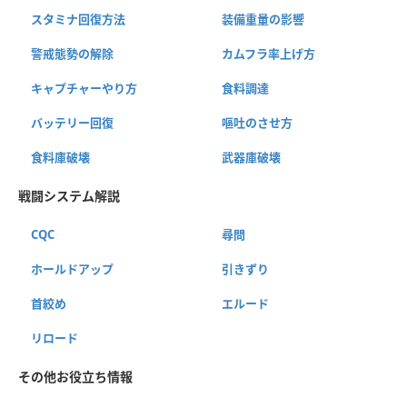
スタミナ回復方法
装備重量の影響
警戒態勢の解除
カムフラ率上げ方
キャプチャーやり方
食料調達
バッテリー回復
嘔吐のさせ方
食料庫破壊
武器庫破壊
戦闘システム解説
CQC
尋問
ホールドアップ
引きずり
首絞め
エルード
リロード
その他お役立ち情報