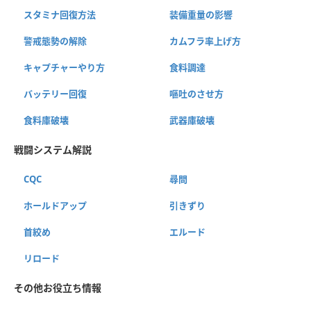
スタミナ回復方法
装備重量の影響
警戒態勢の解除
カムフラ率上げ方
キャプチャーやり方
食料調達
バッテリー回復
嘔吐のさせ方
食料庫破壊
武器庫破壊
戦闘システム解説
CQC
尋問
ホールドアップ
引きずり
首絞め
エルード
リロード
その他お役立ち情報