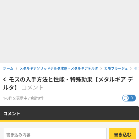
ホーム
メタルギアソリッドデルタ攻略・メタルギアデルタ
カモフラージュ
モ
モスの入手方法と性能・特殊効果【メタルギア デ
ルタ】
コメント
0
1-0件を表示中 / 合計0件
コメント
書き込む