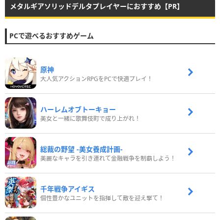
メタルギアソリッドデルタプレイヤーにおすすめ【PR】
PCで遊べるおすすめゲーム
原神
大人気アクションRPGをPCで快適プレイ！
ハーレムオブトーキョー
美女と一緒に歌舞伎町で成り上がれ！
総裁の野望 -美女養成計画-
美麗なキャラを引き連れて金融戦争を制覇しよう！
千年戦争アイギス
個性豊かなユニットを指揮して敵を迎え撃て！