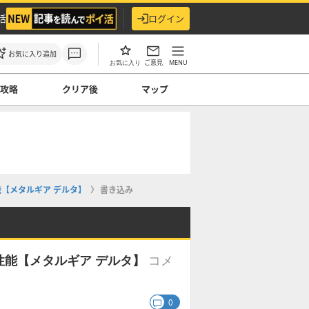
活
ログイン
お気に入り追加
ご意見
MENU
お気に入り
ス攻略
クリア後
マップ
【メタルギア デルタ】
書き込み
コメ
能【メタルギア デルタ】
0