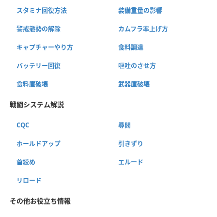
スタミナ回復方法
装備重量の影響
警戒態勢の解除
カムフラ率上げ方
キャプチャーやり方
食料調達
バッテリー回復
嘔吐のさせ方
食料庫破壊
武器庫破壊
戦闘システム解説
CQC
尋問
ホールドアップ
引きずり
首絞め
エルード
リロード
その他お役立ち情報