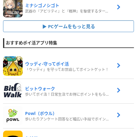
ミナシゴノシゴト
武器の『アビリティ』と『戦神』を駆使するターン制コマンドバトルRPG！
PCゲームをもっと見る
おすすめポイ活アプリ特集
ウッディ‐守ってポイ活
「ウッディ」を守ってお世話してポイントゲット！
ビットウォーク
歩いてポイ活！日常生活でお得にポイントをもらおう
Powl（ポウル）
歩いたりアンケート回答など幅広い手段でポイントをゲット