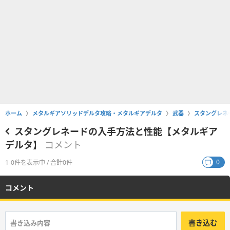
ホーム
メタルギアソリッドデルタ攻略・メタルギアデルタ
武器
スタングレネ
スタングレネードの入手方法と性能【メタルギア
デルタ】
コメント
0
1-0件を表示中 / 合計0件
コメント
書き込む