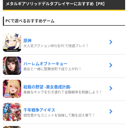
メタルギアソリッドデルタプレイヤーにおすすめ【PR】
PCで遊べるおすすめゲーム
原神
大人気アクションRPGをPCで快適プレイ！
ハーレムオブトーキョー
美女と一緒に歌舞伎町で成り上がれ！
総裁の野望 -美女養成計画-
美麗なキャラを引き連れて金融戦争を制覇しよう！
千年戦争アイギス
個性豊かなユニットを指揮して敵を迎え撃て！