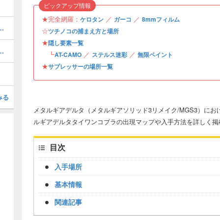
ピックアップ情報
★完全網羅：
／
／
ケロタン
ガーコ
8mmフィルム
解放条件と攻略・操作方法
☆
ツチノコの捕まえ方と場所
★
隠し要素一覧
初心者が覚えておくべきこと
┗
／
／
AT-CAMO
ステルス迷彩
無限ペイント
★
サプレッサーの場所一覧
みる
メタルギアデルタ（メタルギアソリッド3リメイク/MGS3）に
ルギアデルタタイワンコブラの出現マップや入手方法を詳しく掲
目次
入手場所
基本情報
関連記事