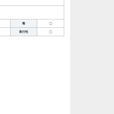
毒
◯
夜行性
◯