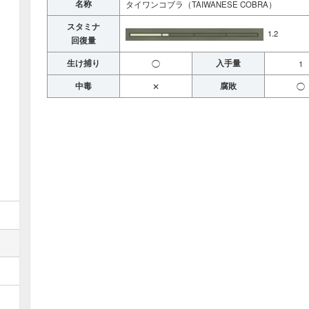
名称
タイワンコブラ（TAIWANESE COBRA）
スタミナ
1.2
回復量
生け捕り
入手量
◯
1
中毒
腐敗
✕
◯