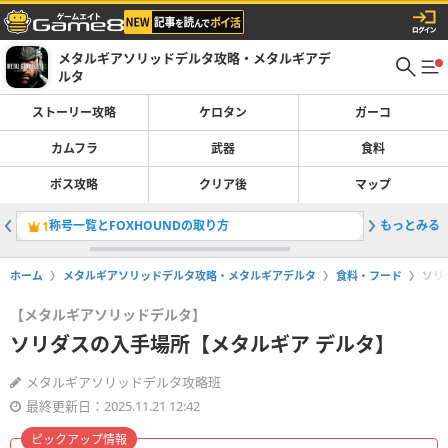
メタルギアソリッドデルタ攻略・メタルギアデ
ルタ
ストーリー攻略
ケロタン
ガーコ
カムフラ
武器
食料
ボス攻略
クリア後
マップ
称号一覧とFOXHOUNDの取り方
もっとみる
ガイサベ
1
2
ホーム
メタルギアソリッドデルタ攻略・メタルギアデルタ
食料・フード
ソリ
【メタルギアソリッドデルタ】
ソリダスの入手場所【メタルギア デルタ】
メタルギアソリッドデルタ攻略班
最終更新日：2025.11.21 12:42
ピックアップ情報