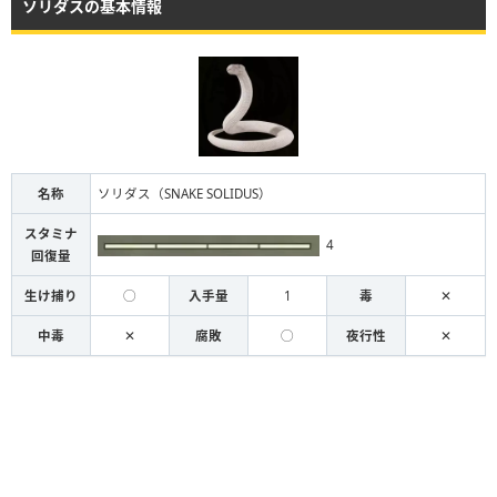
ソリダスの基本情報
名称
ソリダス（SNAKE SOLIDUS）
スタミナ
4
回復量
生け捕り
◯
入手量
1
毒
✕
中毒
✕
腐敗
◯
夜行性
✕