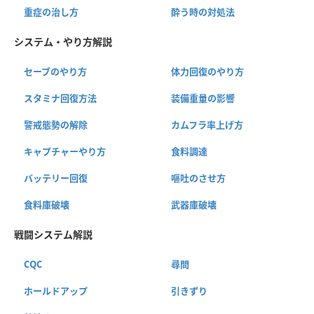
重症の治し方
酔う時の対処法
システム・やり方解説
セーブのやり方
体力回復のやり方
スタミナ回復方法
装備重量の影響
警戒態勢の解除
カムフラ率上げ方
キャプチャーやり方
食料調達
バッテリー回復
嘔吐のさせ方
食料庫破壊
武器庫破壊
戦闘システム解説
CQC
尋問
ホールドアップ
引きずり