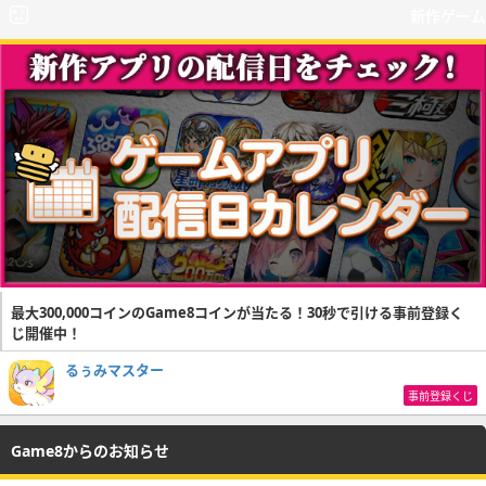
新作ゲーム
最大300,000コインのGame8コインが当たる！30秒で引ける事前登録く
じ開催中！
るぅみマスター
事前登録くじ
Game8からのお知らせ