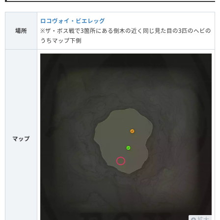
ロコヴォイ・ビエレッグ
場所
※ザ・ボス戦で3箇所にある倒木の近く同じ見た目の3匹のヘビの
うちマップ下側
マップ
拡大