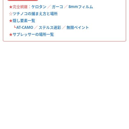
★完全網羅：
ケロタン
／
ガーコ
／
8mmフィルム
☆
ツチノコの捕まえ方と場所
★
隠し要素一覧
┗
AT-CAMO
／
ステルス迷彩
／
無限ペイント
★
サプレッサーの場所一覧