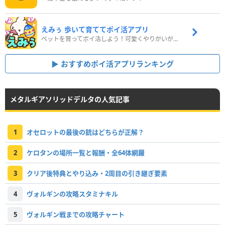
えみぅ 歩いて育ててポイ活アプリ
ペットを育ってポイ活しよう！可愛くやりがいがある新感覚アプリ
おすすめポイ活アプリランキング
メタルギアソリッドデルタの人気記事
1
オセロットの最後の銃はどちらが正解？
2
ケロタンの場所一覧と報酬・全64体網羅
3
クリア後特典とやり込み・2周目の引き継ぎ要素
4
ヴォルギンの攻略スタミナキル
5
ヴォルギン戦までの攻略チャート