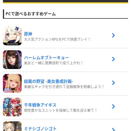
PCで遊べるおすすめゲーム
原神
大人気アクションRPGをPCで快適プレイ！
ハーレムオブトーキョー
美女と一緒に歌舞伎町で成り上がれ！
総裁の野望 -美女養成計画-
美麗なキャラを引き連れて金融戦争を制覇しよう！
千年戦争アイギス
個性豊かなユニットを指揮して敵を迎え撃て！
ミナシゴノシゴト