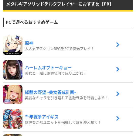
メタルギアソリッドデルタプレイヤーにおすすめ【PR】
PCで遊べるおすすめゲーム
原神
大人気アクションRPGをPCで快適プレイ！
ハーレムオブトーキョー
美女と一緒に歌舞伎町で成り上がれ！
総裁の野望 -美女養成計画-
美麗なキャラを引き連れて金融戦争を制覇しよう！
千年戦争アイギス
個性豊かなユニットを指揮して敵を迎え撃て！