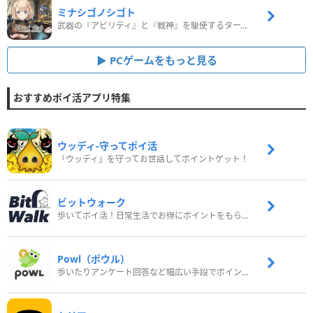
ミナシゴノシゴト
武器の『アビリティ』と『戦神』を駆使するターン制コマンドバトルRPG！
PCゲームをもっと見る
おすすめポイ活アプリ特集
ウッディ‐守ってポイ活
「ウッディ」を守ってお世話してポイントゲット！
ビットウォーク
歩いてポイ活！日常生活でお得にポイントをもらおう
Powl（ポウル）
歩いたりアンケート回答など幅広い手段でポイントをゲット