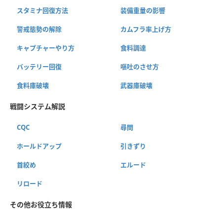
スタミナ回復方法
装備重量の影響
警戒態勢の解除
カムフラ率上げ方
キャプチャーやり方
食料調達
バッテリー回復
嘔吐のさせ方
食料庫破壊
武器庫破壊
戦闘システム解説
CQC
尋問
ホールドアップ
引きずり
首絞め
エルード
リロード
その他お役立ち情報