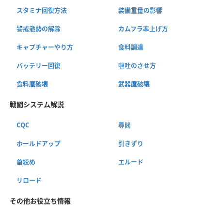
スタミナ回復方法
装備重量の影響
警戒態勢の解除
カムフラ率上げ方
キャプチャーやり方
食料調達
バッテリー回復
嘔吐のさせ方
食料庫破壊
武器庫破壊
戦闘システム解説
CQC
尋問
ホールドアップ
引きずり
首絞め
エルード
リロード
その他お役立ち情報