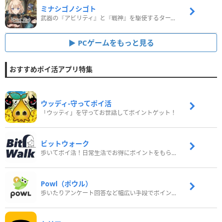
ミナシゴノシゴト
武器の『アビリティ』と『戦神』を駆使するターン制コマンドバトルRPG！
PCゲームをもっと見る
おすすめポイ活アプリ特集
ウッディ‐守ってポイ活
「ウッディ」を守ってお世話してポイントゲット！
ビットウォーク
歩いてポイ活！日常生活でお得にポイントをもらおう
Powl（ポウル）
歩いたりアンケート回答など幅広い手段でポイントをゲット