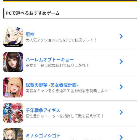
PCで遊べるおすすめゲーム
原神
大人気アクションRPGをPCで快適プレイ！
ハーレムオブトーキョー
美女と一緒に歌舞伎町で成り上がれ！
総裁の野望 -美女養成計画-
美麗なキャラを引き連れて金融戦争を制覇しよう！
千年戦争アイギス
個性豊かなユニットを指揮して敵を迎え撃て！
ミナシゴノシゴト