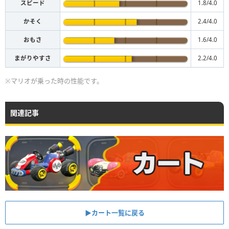
スピード
1.8/4.0
かそく
2.4/4.0
おもさ
1.6/4.0
まがりやすさ
2.2/4.0
※マリオが乗った時の性能です。
関連記事
▶︎カート一覧に戻る