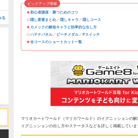
ピックアップ情報
★
初心者講座・勝つためのコツ
みる
☆
／
／
隠し要素まとめ
隠しキャラ
隠しコース
★
カメックの解放キャラと効率的な出し方
☆
／
／
ハテナパネル
ピーチメダル
Pスイッチ
★
全コースのショートカット一覧
マリオカートワールド（マリカワールド）のイグニッションの解
イグニッションの出し方やステータスなどを詳しく掲載していま