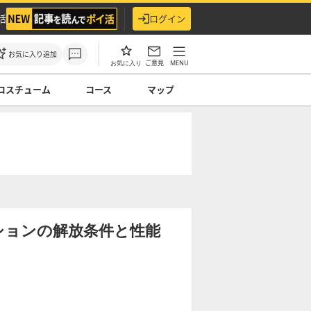
活
ログイン
お気に入り追加
ご意見
MENU
お気に入り
コスチューム
コース
マップ
ションの解放条件と性能