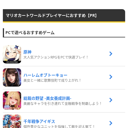
マリオカートワールドプレイヤーにおすすめ【PR】
PCで遊べるおすすめゲーム
原神
大人気アクションRPGをPCで快適プレイ！
ハーレムオブトーキョー
美女と一緒に歌舞伎町で成り上がれ！
総裁の野望 -美女養成計画-
美麗なキャラを引き連れて金融戦争を制覇しよう！
千年戦争アイギス
個性豊かなユニットを指揮して敵を迎え撃て！