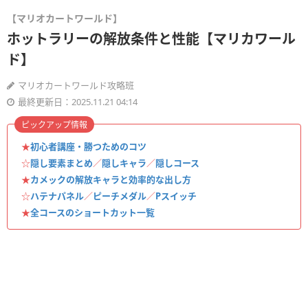
【マリオカートワールド】
ホットラリーの解放条件と性能【マリカワール
ド】
マリオカートワールド攻略班
最終更新日：2025.11.21 04:14
ピックアップ情報
★
初心者講座・勝つためのコツ
☆
隠し要素まとめ
／
隠しキャラ
／
隠しコース
★
カメックの解放キャラと効率的な出し方
☆
ハテナパネル
／
ピーチメダル
／
Pスイッチ
★
全コースのショートカット一覧