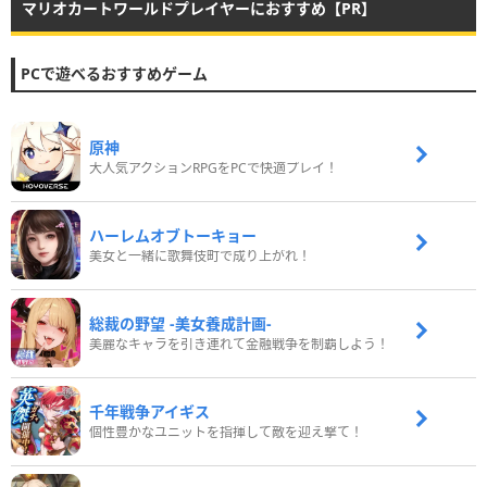
マリオカートワールドプレイヤーにおすすめ【PR】
PCで遊べるおすすめゲーム
原神
大人気アクションRPGをPCで快適プレイ！
ハーレムオブトーキョー
美女と一緒に歌舞伎町で成り上がれ！
総裁の野望 -美女養成計画-
美麗なキャラを引き連れて金融戦争を制覇しよう！
千年戦争アイギス
個性豊かなユニットを指揮して敵を迎え撃て！