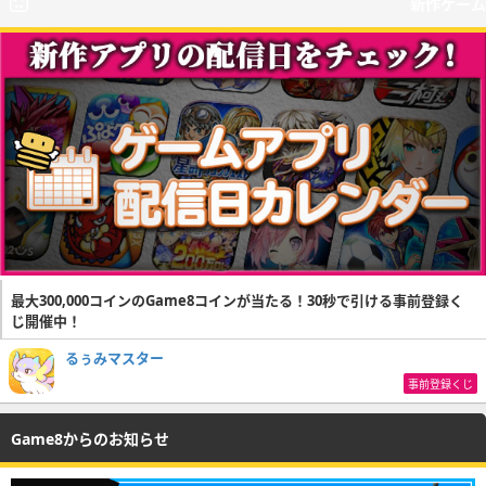
新作ゲーム
最大300,000コインのGame8コインが当たる！30秒で引ける事前登録く
じ開催中！
るぅみマスター
事前登録くじ
Game8からのお知らせ