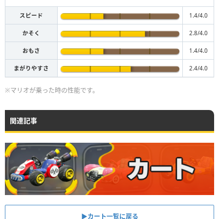
スピード
1.4/4.0
かそく
2.8/4.0
おもさ
1.4/4.0
まがりやすさ
2.4/4.0
※マリオが乗った時の性能です。
関連記事
▶︎カート一覧に戻る