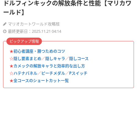
ドルフィンキックの解放条件と性能【マリカワ
ールド】
マリオカートワールド攻略班
最終更新日：2025.11.21 04:14
ピックアップ情報
★
初心者講座・勝つためのコツ
☆
隠し要素まとめ
／
隠しキャラ
／
隠しコース
★
カメックの解放キャラと効率的な出し方
☆
ハテナパネル
／
ピーチメダル
／
Pスイッチ
★
全コースのショートカット一覧