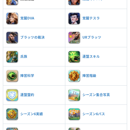
覚醒DVA
覚醒テスラ
ブラッツの裁決
URブラッツ
氏族
連盟スキル
陣営科学
陣営階級
連盟盟約
シーズン集合写真
シーズン6実績
シーズン6パス