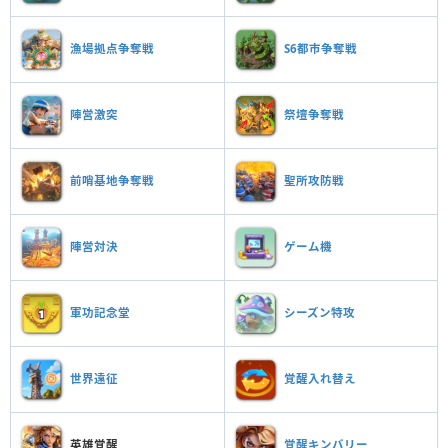
漁場拠点争奪戦
S6都市争奪戦
陣営激突
祭壇争奪戦
前哨基地争奪戦
聖所攻防戦
陣営対決
ゲーム機
軍功記念堂
シーズン特攻
覚醒入れ替え
世界遠征
英雄覚醒
覚醒キンバリー