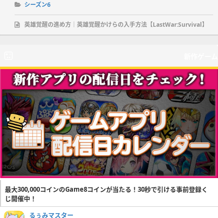
シーズン6
英雄覚醒の進め方｜英雄覚醒かけらの入手方法【LastWar:Survival】
新作ゲーム
最大300,000コインのGame8コインが当たる！30秒で引ける事前登録く
じ開催中！
るぅみマスター