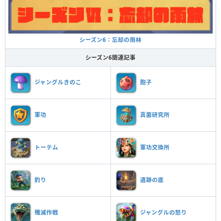
シーズン6：忘却の雨林
シーズン6関連記事
ジャングルきのこ
胞子
軍功
真菌研究所
トーテム
軍功交換所
釣り
遺跡の底
殲滅作戦
ジャングルの怒り