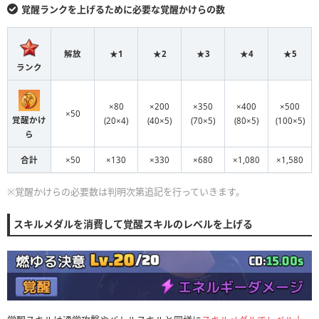
覚醒ランクを上げるために必要な覚醒かけらの数
解放
★1
★2
★3
★4
★5
ランク
×80
×200
×350
×400
×500
×50
覚醒かけ
(20×4)
(40×5)
(70×5)
(80×5)
(100×5)
ら
合計
×50
×130
×330
×680
×1,080
×1,580
※覚醒かけらの必要数は判明次第追記を行っていきます。
スキルメダルを消費して覚醒スキルのレベルを上げる