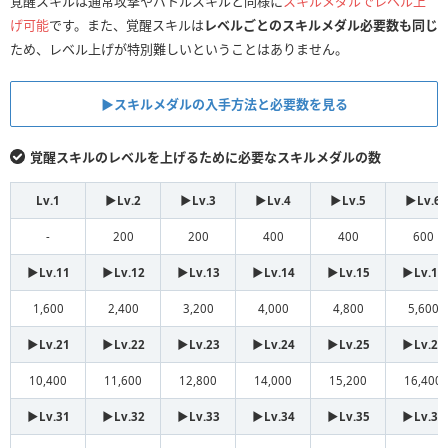
覚醒スキルは通常攻撃やバトルスキルと同様に
スキルメダルでレベル上
げ可能
です。また、覚醒スキルは
レベルごとのスキルメダル必要数も同じ
ため、レベル上げが特別難しいということはありません。
▶︎スキルメダルの入手方法と必要数を見る
覚醒スキルのレベルを上げるために必要なスキルメダルの数
Lv.1
▶︎Lv.2
▶︎Lv.3
▶︎Lv.4
▶︎Lv.5
▶︎Lv.6
-
200
200
400
400
600
▶︎Lv.11
▶︎Lv.12
▶︎Lv.13
▶︎Lv.14
▶︎Lv.15
▶︎Lv.16
1,600
2,400
3,200
4,000
4,800
5,600
▶︎Lv.21
▶︎Lv.22
▶︎Lv.23
▶︎Lv.24
▶︎Lv.25
▶︎Lv.26
10,400
11,600
12,800
14,000
15,200
16,400
▶︎Lv.31
▶︎Lv.32
▶︎Lv.33
▶︎Lv.34
▶︎Lv.35
▶︎Lv.36