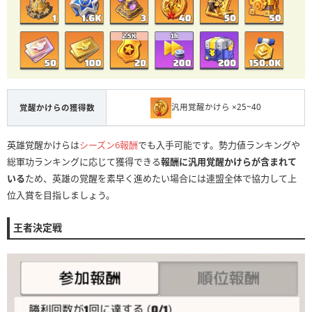
汎用覚醒かけら ×25~40
覚醒かけらの獲得数
英雄覚醒かけらは
シーズン6報酬
でも入手可能です。勢力値ランキングや
総軍功ランキングに応じて獲得できる
報酬に汎用覚醒かけらが含まれて
いる
ため、英雄の覚醒を素早く進めたい場合には連盟全体で協力して上
位入賞を目指しましょう。
王者決定戦