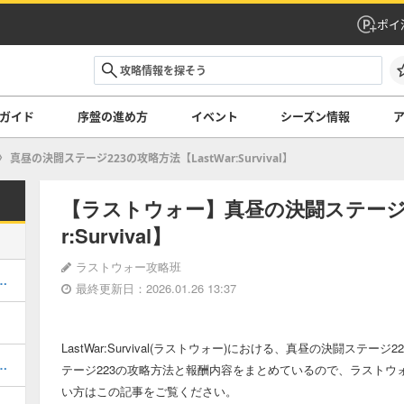
ポイ
ガイド
序盤の進め方
イベント
シーズン情報
真昼の決闘ステージ223の攻略方法【LastWar:Survival】
【ラストウォー】真昼の決闘ステージ22
r:Survival】
ラストウォー攻略班
｜どの専用武装から強化するべき？
最終更新日：2026.01.26 13:37
LastWar:Survival(ラストウォー)における、真昼の決闘ステ
｜英雄覚醒かけらの入手方法
テージ223の攻略方法と報酬内容をまとめているので、ラストウ
い方はこの記事をご覧ください。