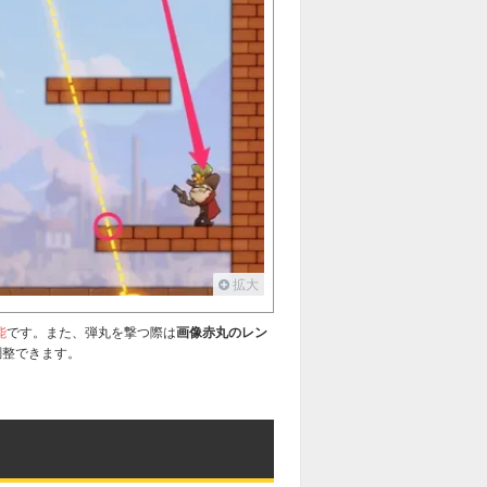
127
128
129
130
137
138
139
140
147
148
149
150
157
158
159
160
167
168
169
170
177
178
179
180
187
188
189
190
197
198
199
200
拡大
207
208
209
210
能
です。また、弾丸を撃つ際は
画像赤丸のレン
217
218
219
220
調整できます。
227
228
229
230
237
238
239
240