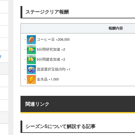
ステージクリア報酬
報酬内容
・
コーヒー豆 ×206,000
・
5分間研究加速 ×2
？
・
5分間建造加速 ×2
・
資源選択宝箱(SR) ×1
・
金水晶 ×1,000
関連リンク
シーズン5について解説する記事