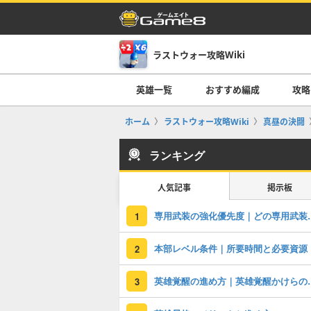
ラストウォー攻略Wiki
英雄一覧
おすすめ編成
攻略
ホーム
ラストウォー攻略Wiki
真昼の決闘
ランキング
人気記事
掲示板
専用武装の強化優先度
1
本部レベル条件｜所要時間と必要資源
2
英雄覚醒の進め方
3