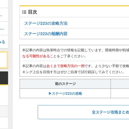
目次
法｜重点強化のやり方とメリット
ステージ223の攻略方法
シーズン6：忘却の雨林の新要素とイベントまとめ
ステージ223の報酬内容
みる
本記事の内容は執筆時点での情報を記載しています。開催時期や戦域
なる可能性がある
ことをご了承ください。
本記事の内容は
あくまで攻略方法の一例
です。より少ない手順で攻
キング上位を目指す方はぜひご自身で試行錯誤してみてください。
前のステージ
▶︎ステージ222の攻略
全ステージ攻略まと