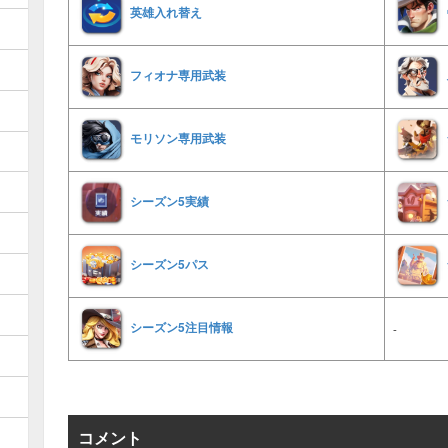
英雄入れ替え
フィオナ専用武装
モリソン専用武装
シーズン5実績
シーズン5パス
シーズン5注目情報
-
コメント