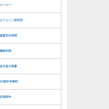
コーヒー
カフェイン研究所
連盟安全時間
殲滅作戦
金水晶大富豪
S5都市争奪戦
交易戦争