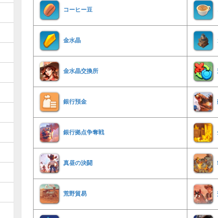
コーヒー豆
金水晶
金水晶交換所
銀行預金
銀行拠点争奪戦
真昼の決闘
荒野貿易