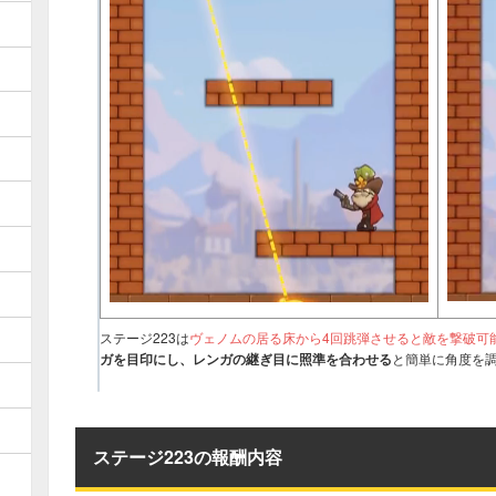
121
122
123
124
125
126
131
132
133
134
135
136
141
142
143
144
145
146
151
152
153
154
155
156
161
162
163
164
165
166
171
172
173
174
175
176
181
182
183
184
185
186
191
192
193
194
195
196
201
202
203
204
205
206
ステージ223は
ヴェノムの居る床から4回跳弾させると敵を撃破可
211
212
213
214
215
216
ガを目印にし、レンガの継ぎ目に照準を合わせる
と簡単に角度を
221
222
224
225
226
223
231
232
233
234
235
236
ステージ223の報酬内容