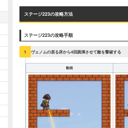
真昼の決闘関連記事
▶︎真昼の決闘とファストドロウの
ステージ223の攻略方法
1
2
3
4
5
6
11
12
13
14
15
16
ステージ223の攻略手順
21
22
23
24
25
26
31
32
33
34
35
36
ヴェノムの居る床から4回跳弾させて敵を撃破する
1
41
42
43
44
45
46
51
52
53
動画
54
55
56
61
62
63
64
65
66
71
72
73
74
75
76
81
82
83
84
85
86
91
92
93
94
95
96
101
102
103
104
105
106
111
112
113
114
115
116