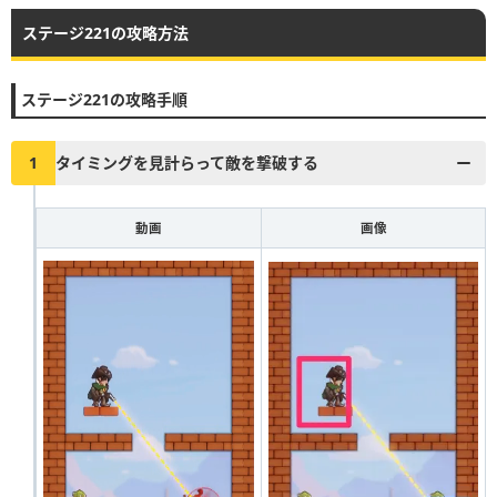
ステージ221の攻略方法
▶︎真昼の決闘とファストドロウの解説に戻る
1
2
3
4
5
6
7
8
9
10
ステージ221の攻略手順
11
12
13
14
15
16
17
18
19
20
21
22
23
24
25
26
27
28
29
30
1
タイミングを見計らって敵を撃破する
31
32
33
34
35
36
37
38
39
40
動画
画像
41
42
43
44
45
46
47
48
49
50
51
52
53
54
55
56
57
58
59
60
61
62
63
64
65
66
67
68
69
70
71
72
73
74
75
76
77
78
79
80
81
82
83
84
85
86
87
88
89
90
91
92
93
94
95
96
97
98
99
100
101
102
103
104
105
106
107
108
109
110