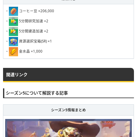
・
コーヒー豆 ×206,000
・
5分間研究加速 ×2
・
5分間建造加速 ×2
・
資源選択宝箱(SR) ×1
・
金水晶 ×1,000
関連リンク
シーズン5について解説する記事
シーズン5情報まとめ