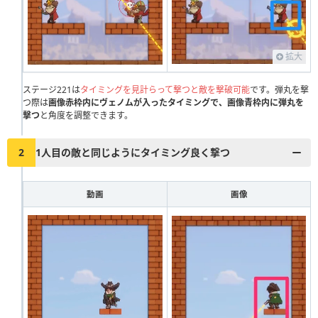
111
112
113
114
115
116
117
118
119
120
121
122
123
124
125
126
127
128
129
130
拡大
131
132
133
134
135
136
137
138
139
140
141
142
143
144
145
146
147
148
149
150
ステージ221は
タイミングを見計らって撃つと敵を撃破可能
です。弾丸を撃
つ際は
画像赤枠内にヴェノムが入ったタイミングで、画像青枠内に弾丸を
151
152
153
154
155
156
157
158
159
160
撃つ
と角度を調整できます。
161
162
163
164
165
166
167
168
169
170
2
1人目の敵と同じようにタイミング良く撃つ
171
172
173
174
175
176
177
178
179
180
181
182
183
184
185
186
187
188
189
190
動画
画像
191
192
193
194
195
196
197
198
199
200
201
202
203
204
205
206
207
208
209
210
211
212
213
214
215
216
217
218
219
220
221
222
223
224
225
226
227
228
229
230