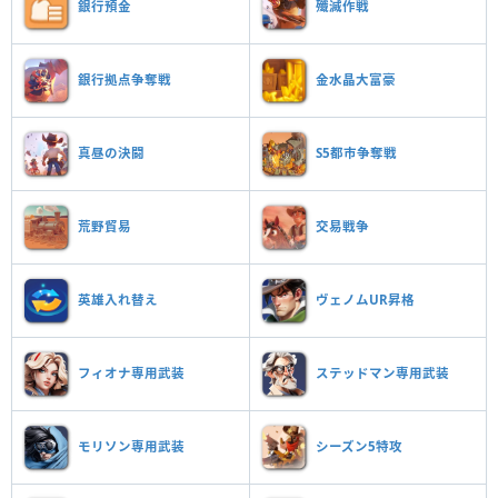
銀行預金
殲滅作戦
銀行拠点争奪戦
金水晶大富豪
真昼の決闘
S5都市争奪戦
荒野貿易
交易戦争
英雄入れ替え
ヴェノムUR昇格
フィオナ専用武装
ステッドマン専用武装
モリソン専用武装
シーズン5特攻