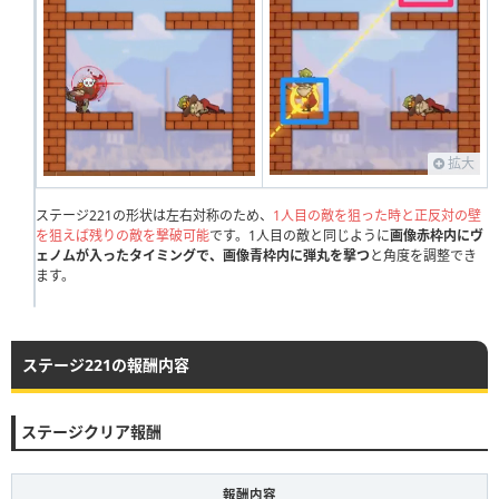
231
232
233
234
235
236
237
238
239
240
拡大
ステージ221の形状は左右対称のため、
1人目の敵を狙った時と正反対の壁
を狙えば残りの敵を撃破可能
です。1人目の敵と同じように
画像赤枠内にヴ
ェノムが入ったタイミングで、画像青枠内に弾丸を撃つ
と角度を調整でき
ます。
ステージ221の報酬内容
ステージクリア報酬
報酬内容