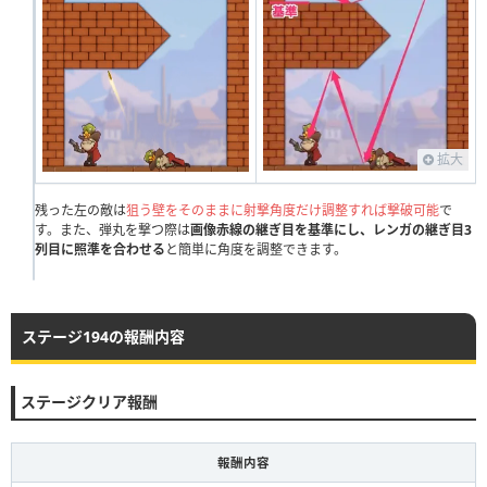
231
232
233
234
235
236
237
238
239
240
拡大
残った左の敵は
狙う壁をそのままに射撃角度だけ調整すれば撃破可能
で
す。また、弾丸を撃つ際は
画像赤線の継ぎ目を基準にし、レンガの継ぎ目3
列目に照準を合わせる
と簡単に角度を調整できます。
ステージ194の報酬内容
ステージクリア報酬
報酬内容