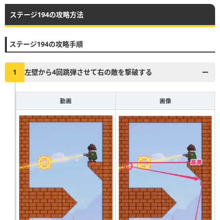
ステージ194の攻略方法
▶︎真昼の決闘とファストドロウの解説に戻る
1
2
3
4
5
6
7
8
9
10
ステージ194の攻略手順
11
12
13
14
15
16
17
18
19
20
21
22
23
24
25
26
27
28
29
30
1
左壁から4回跳弾させて右の敵を撃破する
31
32
33
34
35
36
37
38
39
40
動画
画像
41
42
43
44
45
46
47
48
49
50
51
52
53
54
55
56
57
58
59
60
61
62
63
64
65
66
67
68
69
70
71
72
73
74
75
76
77
78
79
80
81
82
83
84
85
86
87
88
89
90
91
92
93
94
95
96
97
98
99
100
101
102
103
104
105
106
107
108
109
110