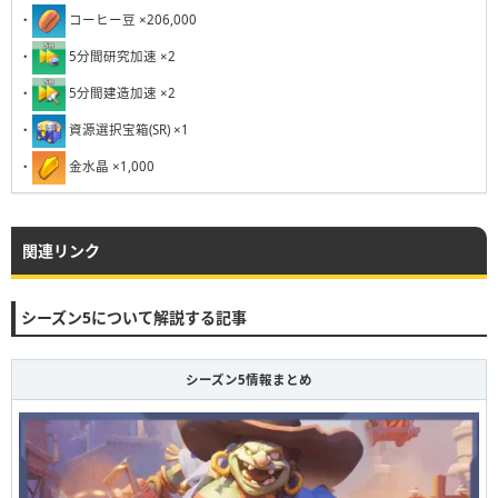
・
コーヒー豆 ×206,000
・
5分間研究加速 ×2
・
5分間建造加速 ×2
・
資源選択宝箱(SR) ×1
・
金水晶 ×1,000
関連リンク
シーズン5について解説する記事
シーズン5情報まとめ