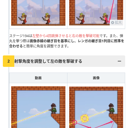
111
112
113
114
115
116
117
118
119
120
121
122
123
124
125
126
127
128
129
130
拡大
131
132
133
134
135
136
137
138
139
140
141
ステージ194は
142
143
左壁から4回跳弾させると右の敵を撃破可能
144
145
146
147
148
です。また、弾
149
150
丸を撃つ際は
画像赤線の継ぎ目を基準にし、レンガの継ぎ目1列目に照準を
151
合わせる
152
と簡単に角度を調整できます。
153
154
155
156
157
158
159
160
161
162
163
164
165
166
167
168
169
170
2
射撃角度を調整して左の敵を撃破する
171
172
173
174
175
176
177
178
179
180
181
182
183
184
185
186
187
188
189
190
動画
画像
191
192
193
194
195
196
197
198
199
200
201
202
203
204
205
206
207
208
209
210
211
212
213
214
215
216
217
218
219
220
221
222
223
224
225
226
227
228
229
230