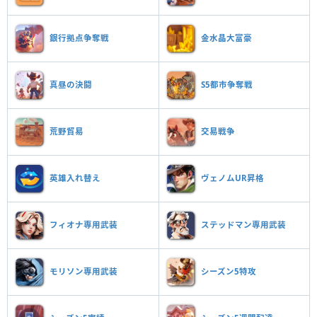
銀行拠点争奪戦
金水晶大富豪
真昼の決闘
S5都市争奪戦
荒野貿易
交易戦争
英雄入れ替え
ヴェノムUR昇格
フィオナ専用武装
ステッドマン専用武装
モリソン専用武装
シーズン5特攻