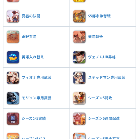
真昼の決闘
S5都市争奪戦
荒野貿易
交易戦争
英雄入れ替え
ヴェノムUR昇格
フィオナ専用武装
ステッドマン専用武装
モリソン専用武装
シーズン5特攻
シーズン5実績
シーズン5週間配達
シーズン5パス
シーズン5集合写真