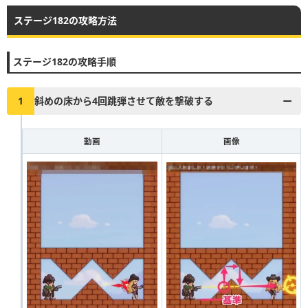
ステージ182の攻略方法
▶︎真昼の決闘とファストドロウの解説に戻る
1
2
3
4
5
6
7
8
9
10
ステージ182の攻略手順
11
12
13
14
15
16
17
18
19
20
21
22
23
24
25
26
27
28
29
30
1
斜めの床から4回跳弾させて敵を撃破する
31
32
33
34
35
36
37
38
39
40
動画
画像
41
42
43
44
45
46
47
48
49
50
51
52
53
54
55
56
57
58
59
60
61
62
63
64
65
66
67
68
69
70
71
72
73
74
75
76
77
78
79
80
81
82
83
84
85
86
87
88
89
90
91
92
93
94
95
96
97
98
99
100
101
102
103
104
105
106
107
108
109
110