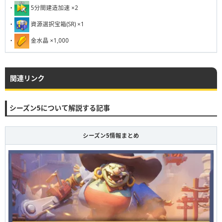
231
232
233
234
235
236
237
238
239
240
・
5分間建造加速 ×2
・
資源選択宝箱(SR) ×1
・
金水晶 ×1,000
関連リンク
シーズン5について解説する記事
シーズン5情報まとめ