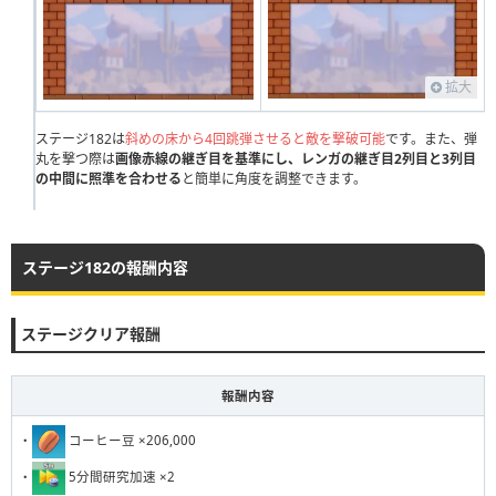
111
112
113
114
115
116
117
118
119
120
121
122
123
124
125
126
127
128
129
130
拡大
131
132
133
134
135
136
137
138
139
140
141
ステージ182は
142
143
斜めの床から4回跳弾させると敵を撃破可能
144
145
146
147
148
です。また、弾
149
150
丸を撃つ際は
画像赤線の継ぎ目を基準にし、レンガの継ぎ目2列目と3列目
151
の中間に照準を合わせる
152
153
154
と簡単に角度を調整できます。
155
156
157
158
159
160
161
162
163
164
165
166
167
168
169
170
171
172
173
174
175
176
177
178
179
180
ステージ182の報酬内容
181
182
183
184
185
186
187
188
189
190
ステージクリア報酬
191
192
193
194
195
196
197
198
199
200
201
202
203
204
205
206
207
208
209
210
報酬内容
211
212
213
214
215
216
217
218
219
220
・
コーヒー豆 ×206,000
221
222
223
224
225
226
227
228
229
230
・
5分間研究加速 ×2