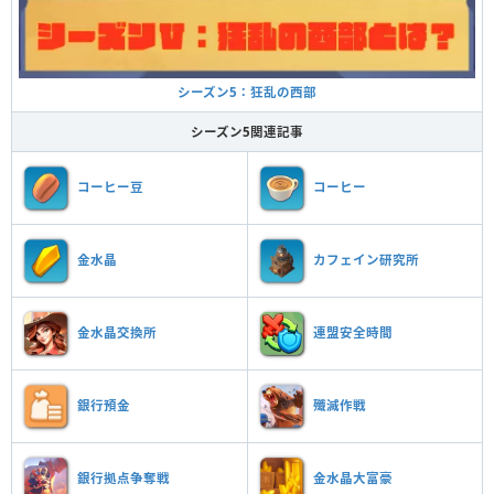
シーズン5：狂乱の西部
シーズン5関連記事
コーヒー豆
コーヒー
金水晶
カフェイン研究所
金水晶交換所
連盟安全時間
銀行預金
殲滅作戦
銀行拠点争奪戦
金水晶大富豪