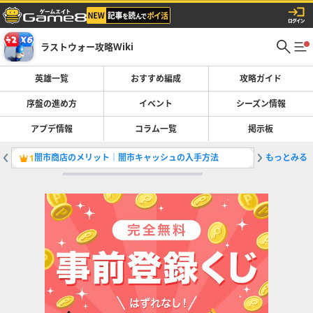
ラストウォー攻略Wiki
英雄一覧
おすすめ編成
攻略ガイド
序盤の進め方
イベント
シーズン情報
アプデ情報
コラム一覧
掲示板
闇市商店のメリット｜闇市キャッシュの入手方法
もっとみる
本部レベ
1
2