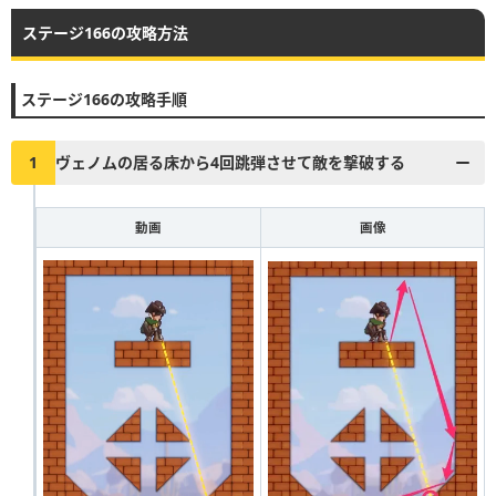
ステージ166の攻略方法
▶︎真昼の決闘とファストドロウの解説に戻る
1
2
3
4
5
6
7
8
9
10
ステージ166の攻略手順
11
12
13
14
15
16
17
18
19
20
21
22
23
24
25
26
27
28
29
30
1
ヴェノムの居る床から4回跳弾させて敵を撃破する
31
32
33
34
35
36
37
38
39
40
動画
画像
41
42
43
44
45
46
47
48
49
50
51
52
53
54
55
56
57
58
59
60
61
62
63
64
65
66
67
68
69
70
71
72
73
74
75
76
77
78
79
80
81
82
83
84
85
86
87
88
89
90
91
92
93
94
95
96
97
98
99
100
101
102
103
104
105
106
107
108
109
110