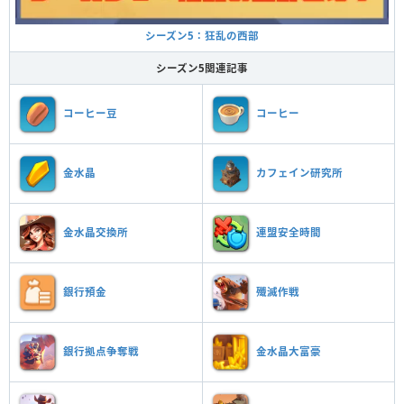
シーズン5：狂乱の西部
シーズン5関連記事
コーヒー豆
コーヒー
金水晶
カフェイン研究所
金水晶交換所
連盟安全時間
銀行預金
殲滅作戦
銀行拠点争奪戦
金水晶大富豪