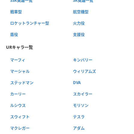
SSR英雄一覧
SR英雄一覧
戦車型
航空機型
ロケットランチャー型
火力役
盾役
支援役
URキャラ一覧
マーフィ
キンバリー
マーシャル
ウィリアムズ
ステッドマン
DVA
カーリー
スカイラー
ルシウス
モリソン
スウィフト
テスラ
マクレガー
アダム