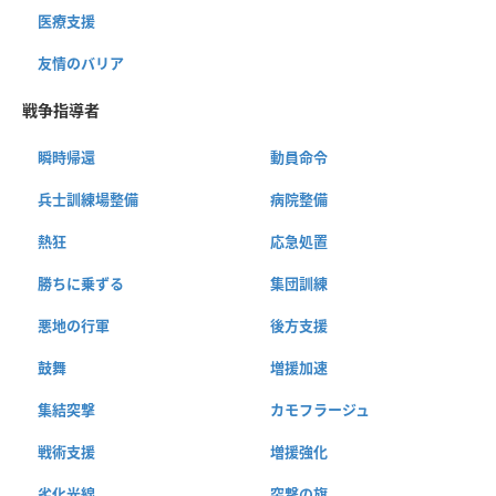
医療支援
友情のバリア
戦争指導者
瞬時帰還
動員命令
兵士訓練場整備
病院整備
熱狂
応急処置
勝ちに乗ずる
集団訓練
悪地の行軍
後方支援
鼓舞
増援加速
集結突撃
カモフラージュ
戦術支援
増援強化
劣化光線
突撃の旗