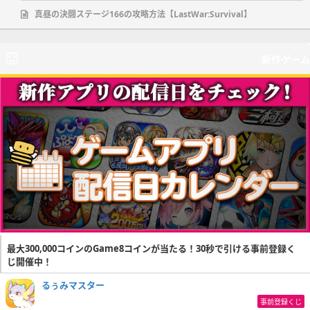
真昼の決闘ステージ166の攻略方法【LastWar:Survival】
新作ゲーム
最大300,000コインのGame8コインが当たる！30秒で引ける事前登録く
じ開催中！
るぅみマスター
事前登録くじ