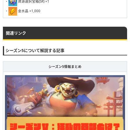
231
232
233
234
235
236
237
238
239
240
・
資源選択宝箱(SR) ×1
・
金水晶 ×1,000
関連リンク
シーズン5について解説する記事
シーズン5情報まとめ