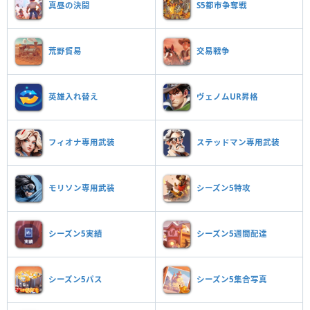
真昼の決闘
S5都市争奪戦
荒野貿易
交易戦争
英雄入れ替え
ヴェノムUR昇格
フィオナ専用武装
ステッドマン専用武装
モリソン専用武装
シーズン5特攻
シーズン5実績
シーズン5週間配達
シーズン5パス
シーズン5集合写真