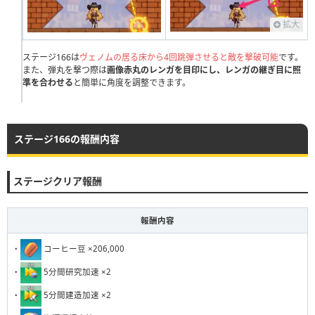
111
112
113
114
115
116
117
118
119
120
拡大
121
122
123
124
125
126
127
128
129
130
ステージ166は
ヴェノムの居る床から4回跳弾させると敵を撃破可能
です。
131
132
133
134
135
136
137
138
139
140
また、弾丸を撃つ際は
画像赤丸のレンガを目印にし、レンガの継ぎ目に照
準を合わせる
と簡単に角度を調整できます。
141
142
143
144
145
146
147
148
149
150
151
152
153
154
155
156
157
158
159
160
ステージ166の報酬内容
161
162
163
164
165
166
167
168
169
170
171
172
173
174
175
176
177
178
179
180
ステージクリア報酬
181
182
183
184
185
186
187
188
189
190
191
192
193
194
195
196
197
198
199
200
報酬内容
201
202
203
204
205
206
207
208
209
210
・
コーヒー豆 ×206,000
211
212
213
214
215
216
217
218
219
220
・
5分間研究加速 ×2
221
222
223
224
225
226
227
228
229
230
・
5分間建造加速 ×2