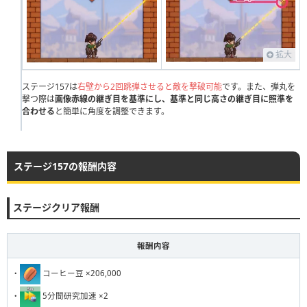
111
112
113
114
115
116
117
118
119
120
121
122
123
124
125
126
127
128
129
130
拡大
131
132
133
134
135
136
137
138
139
140
141
142
143
144
145
146
147
148
149
150
ステージ157は
右壁から2回跳弾させると敵を撃破可能
です。また、弾丸を
撃つ際は
画像赤線の継ぎ目を基準にし、基準と同じ高さの継ぎ目に照準を
151
152
153
154
155
156
157
158
159
160
合わせる
と簡単に角度を調整できます。
161
162
163
164
165
166
167
168
169
170
171
172
173
174
175
176
177
178
179
180
ステージ157の報酬内容
181
182
183
184
185
186
187
188
189
190
ステージクリア報酬
191
192
193
194
195
196
197
198
199
200
201
202
203
204
205
206
207
208
209
210
報酬内容
211
212
213
214
215
216
217
218
219
220
・
コーヒー豆 ×206,000
221
222
223
224
225
226
227
228
229
230
・
5分間研究加速 ×2