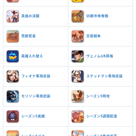
真昼の決闘
S5都市争奪戦
荒野貿易
交易戦争
英雄入れ替え
ヴェノムUR昇格
フィオナ専用武装
ステッドマン専用武装
モリソン専用武装
シーズン5特攻
シーズン5実績
シーズン5週間配達