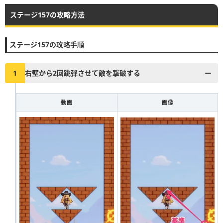
ステージ157の攻略方法
▶︎真昼の決闘とファストドロウの解説に戻る
1
2
3
4
5
6
7
8
9
10
ステージ157の攻略手順
11
12
13
14
15
16
17
18
19
20
21
22
23
24
25
26
27
28
29
30
1
右壁から2回跳弾させて敵を撃破する
31
32
33
34
35
36
37
38
39
40
動画
画像
41
42
43
44
45
46
47
48
49
50
51
52
53
54
55
56
57
58
59
60
61
62
63
64
65
66
67
68
69
70
71
72
73
74
75
76
77
78
79
80
81
82
83
84
85
86
87
88
89
90
91
92
93
94
95
96
97
98
99
100
101
102
103
104
105
106
107
108
109
110