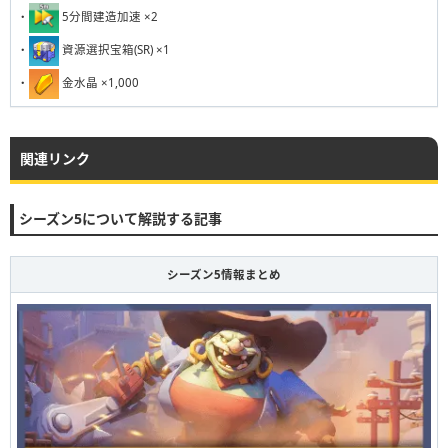
231
232
233
234
235
236
237
238
239
240
・
5分間建造加速 ×2
・
資源選択宝箱(SR) ×1
・
金水晶 ×1,000
関連リンク
シーズン5について解説する記事
シーズン5情報まとめ