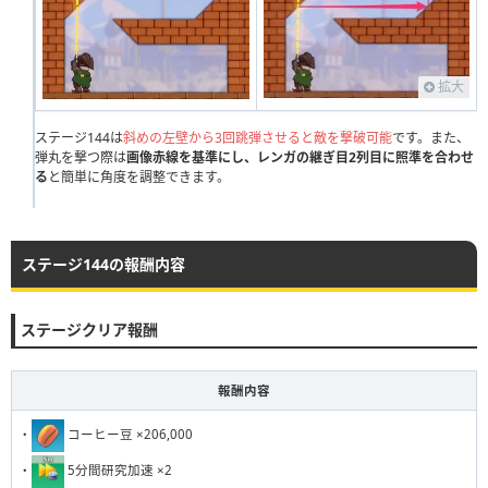
111
112
113
114
115
116
117
118
119
120
121
122
123
124
125
126
127
128
129
130
拡大
131
132
133
134
135
136
137
138
139
140
141
142
143
144
145
146
147
148
149
150
ステージ144は
斜めの左壁から3回跳弾させると敵を撃破可能
です。また、
弾丸を撃つ際は
画像赤線を基準にし、レンガの継ぎ目2列目に照準を合わせ
151
152
153
154
155
156
157
158
159
160
る
と簡単に角度を調整できます。
161
162
163
164
165
166
167
168
169
170
171
172
173
174
175
176
177
178
179
180
ステージ144の報酬内容
181
182
183
184
185
186
187
188
189
190
ステージクリア報酬
191
192
193
194
195
196
197
198
199
200
201
202
203
204
205
206
207
208
209
210
報酬内容
211
212
213
214
215
216
217
218
219
220
・
コーヒー豆 ×206,000
221
222
223
224
225
226
227
228
229
230
・
5分間研究加速 ×2