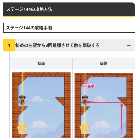
ステージ144の攻略方法
▶︎真昼の決闘とファストドロウの解説に戻る
1
2
3
4
5
6
7
8
9
10
ステージ144の攻略手順
11
12
13
14
15
16
17
18
19
20
21
22
23
24
25
26
27
28
29
30
1
斜めの左壁から3回跳弾させて敵を撃破する
31
32
33
34
35
36
37
38
39
40
動画
画像
41
42
43
44
45
46
47
48
49
50
51
52
53
54
55
56
57
58
59
60
61
62
63
64
65
66
67
68
69
70
71
72
73
74
75
76
77
78
79
80
81
82
83
84
85
86
87
88
89
90
91
92
93
94
95
96
97
98
99
100
101
102
103
104
105
106
107
108
109
110