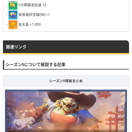
231
232
233
234
235
236
237
238
239
240
・
5分間建造加速 ×2
・
資源選択宝箱(SR) ×1
・
金水晶 ×1,000
関連リンク
シーズン5について解説する記事
シーズン5情報まとめ