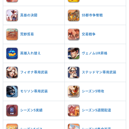
真昼の決闘
S5都市争奪戦
荒野貿易
交易戦争
英雄入れ替え
ヴェノムUR昇格
フィオナ専用武装
ステッドマン専用武装
モリソン専用武装
シーズン5特攻
シーズン5実績
シーズン5週間配達