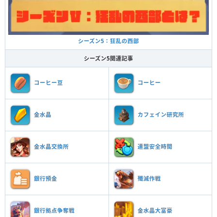
シーズン5：狂乱の西部
シーズン5関連記事
コーヒー豆
コーヒー
金水晶
カフェイン研究所
金水晶交換所
連盟安全時間
銀行預金
殲滅作戦
銀行拠点争奪戦
金水晶大富豪