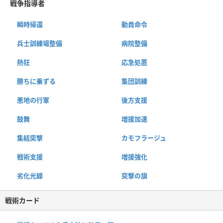
戦争指導者
瞬時帰還
動員命令
兵士訓練場整備
病院整備
熱狂
応急処置
勝ちに乗ずる
集団訓練
悪地の行軍
後方支援
鼓舞
増援加速
集結突撃
カモフラージュ
戦術支援
増援強化
劣化光線
突撃の旗
戦術カード