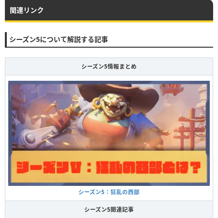
231
232
233
234
235
236
237
238
239
240
関連リンク
シーズン5について解説する記事
シーズン5情報まとめ
シーズン5：狂乱の西部
シーズン5関連記事