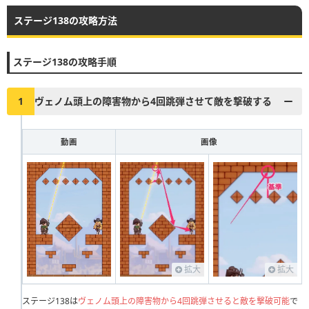
ステージ138の攻略方法
▶︎真昼の決闘とファストドロウの解説に戻る
1
2
3
4
5
6
7
8
9
10
ステージ138の攻略手順
11
12
13
14
15
16
17
18
19
20
21
22
23
24
25
26
27
28
29
30
1
ヴェノム頭上の障害物から4回跳弾させて敵を撃破する
31
32
33
34
35
36
37
38
39
40
動画
画像
41
42
43
44
45
46
47
48
49
50
51
52
53
54
55
56
57
58
59
60
61
62
63
64
65
66
67
68
69
70
71
72
73
74
75
76
77
78
79
80
81
82
83
84
85
86
87
88
89
90
拡大
拡大
91
92
93
94
95
96
97
98
99
100
101
102
103
104
105
106
107
108
109
110
ステージ138は
ヴェノム頭上の障害物から4回跳弾させると敵を撃破可能
で