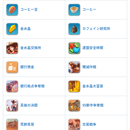
コーヒー豆
コーヒー
金水晶
カフェイン研究所
金水晶交換所
連盟安全時間
銀行預金
殲滅作戦
銀行拠点争奪戦
金水晶大富豪
真昼の決闘
S5都市争奪戦
荒野貿易
交易戦争