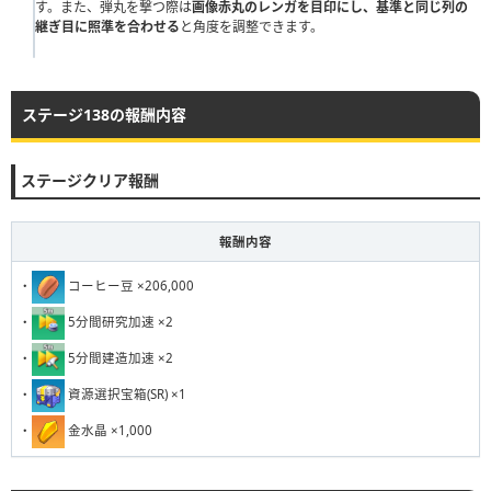
す。また、弾丸を撃つ際は
画像赤丸のレンガを目印にし、基準と同じ列の
111
112
113
114
115
116
117
118
119
120
継ぎ目に照準を合わせる
と角度を調整できます。
121
122
123
124
125
126
127
128
129
130
131
132
133
134
135
136
137
138
139
140
ステージ138の報酬内容
141
142
143
144
145
146
147
148
149
150
151
152
153
154
155
156
157
158
159
160
ステージクリア報酬
161
162
163
164
165
166
167
168
169
170
報酬内容
171
172
173
174
175
176
177
178
179
180
・
コーヒー豆 ×206,000
181
182
183
184
185
186
187
188
189
190
・
5分間研究加速 ×2
191
192
193
194
195
196
197
198
199
200
・
5分間建造加速 ×2
201
202
203
204
205
206
207
208
209
210
・
資源選択宝箱(SR) ×1
211
212
213
214
215
216
217
218
219
220
・
金水晶 ×1,000
221
222
223
224
225
226
227
228
229
230