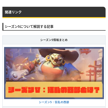
231
232
233
234
235
236
237
238
239
240
関連リンク
シーズン5について解説する記事
シーズン5情報まとめ
シーズン5：狂乱の西部