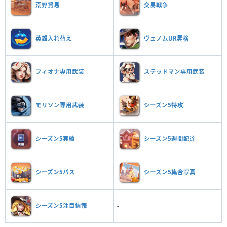
荒野貿易
交易戦争
英雄入れ替え
ヴェノムUR昇格
フィオナ専用武装
ステッドマン専用武装
モリソン専用武装
シーズン5特攻
シーズン5実績
シーズン5週間配達
シーズン5パス
シーズン5集合写真
シーズン5注目情報
-