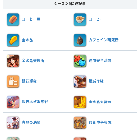
シーズン5関連記事
コーヒー豆
コーヒー
金水晶
カフェイン研究所
金水晶交換所
連盟安全時間
銀行預金
殲滅作戦
銀行拠点争奪戦
金水晶大富豪
真昼の決闘
S5都市争奪戦