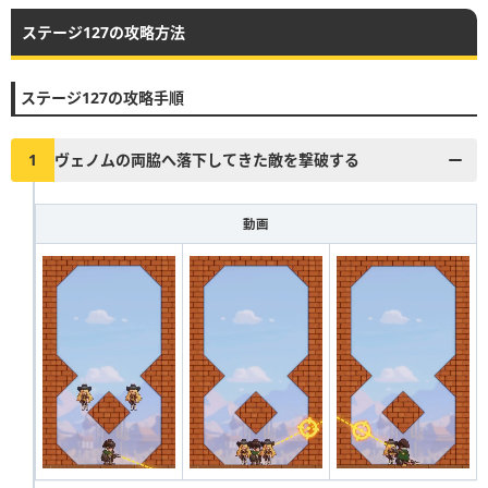
ステージ127の攻略方法
▶︎真昼の決闘とファストドロウの解説に戻る
1
2
3
4
5
6
7
8
9
10
ステージ127の攻略手順
11
12
13
14
15
16
17
18
19
20
21
22
23
24
25
26
27
28
29
30
1
ヴェノムの両脇へ落下してきた敵を撃破する
31
32
33
34
35
36
37
38
39
40
動画
41
42
43
44
45
46
47
48
49
50
51
52
53
54
55
56
57
58
59
60
61
62
63
64
65
66
67
68
69
70
71
72
73
74
75
76
77
78
79
80
81
82
83
84
85
86
87
88
89
90
91
92
93
94
95
96
97
98
99
100
101
102
103
104
105
106
107
108
109
110