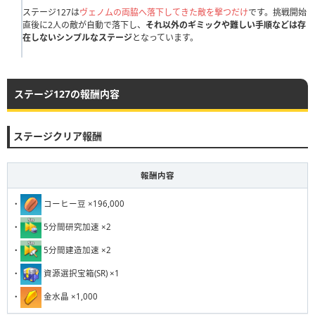
111
ステージ127は
112
113
ヴェノムの両脇へ落下してきた敵を撃つだけ
114
115
116
117
118
です。挑戦開始
119
120
直後に2人の敵が自動で落下し、
それ以外のギミックや難しい手順などは存
121
在しないシンプルなステージ
122
123
124
となっています。
125
126
127
128
129
130
131
132
133
134
135
136
137
138
139
140
141
142
143
144
145
146
147
148
149
150
ステージ127の報酬内容
151
152
153
154
155
156
157
158
159
160
ステージクリア報酬
161
162
163
164
165
166
167
168
169
170
171
172
173
174
175
176
177
178
179
180
報酬内容
181
182
183
184
185
186
187
188
189
190
・
コーヒー豆 ×196,000
191
192
193
194
195
196
197
198
199
200
・
5分間研究加速 ×2
201
202
203
204
205
206
207
208
209
210
・
5分間建造加速 ×2
211
212
213
214
215
216
217
218
219
220
・
資源選択宝箱(SR) ×1
221
222
223
224
225
226
227
228
229
230
・
金水晶 ×1,000