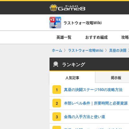
ラストウォー攻略Wiki
英雄一覧
おすすめ編成
攻略
ホーム
ラストウォー攻略Wiki
真昼の決闘
ランキング
人気記事
掲示板
真昼の決闘ステージ160の攻略方法
1
本部レベル条件｜所要時間と必要資源
2
金塊の入手方法と使い道
3