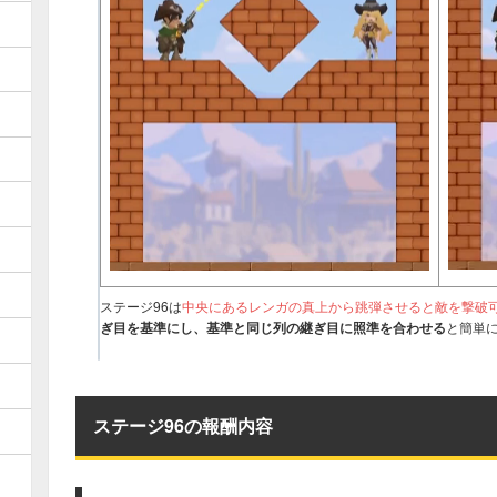
121
122
123
124
125
126
131
132
133
134
135
136
141
142
143
144
145
146
151
152
153
154
155
156
161
162
163
164
165
166
171
172
173
174
175
176
181
182
183
184
185
186
191
192
193
194
195
196
ステージ96は
中央にあるレンガの真上から跳弾させると敵を撃破
201
202
203
204
205
206
ぎ目を基準にし、基準と同じ列の継ぎ目に照準を合わせる
と簡単
211
212
213
214
215
216
221
222
223
224
225
226
ステージ96の報酬内容
231
232
233
234
235
236