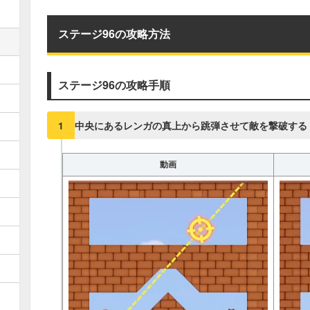
真昼の決闘関連記事
▶︎真昼の決闘とファストドロウの
ステージ96の攻略方法
1
2
3
4
5
6
11
12
13
14
15
16
ステージ96の攻略手順
21
22
23
24
25
26
31
32
33
34
35
36
中央にあるレンガの真上から跳弾させて敵を撃破する
1
41
42
43
44
45
46
51
52
53
動画
54
55
56
61
62
63
64
65
66
71
72
73
74
75
76
81
82
83
84
85
86
91
92
93
94
95
96
101
102
103
104
105
106
111
112
113
114
115
116