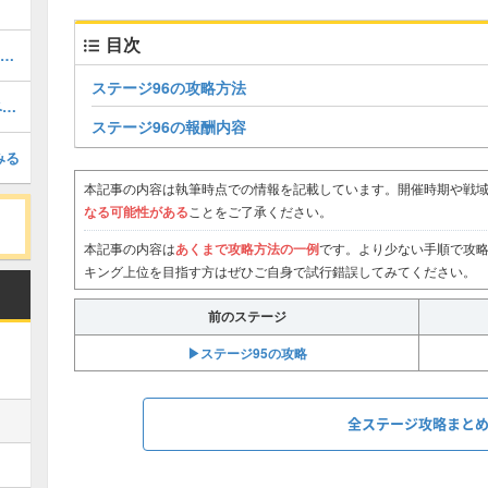
目次
UR装飾物の強化優先度と汎用装飾物部品の入手方法
ステージ96の攻略方法
シーズン6：忘却の雨林の新要素とイベントまとめ
ステージ96の報酬内容
みる
本記事の内容は執筆時点での情報を記載しています。開催時期や戦域
なる可能性がある
ことをご了承ください。
本記事の内容は
あくまで攻略方法の一例
です。より少ない手順で攻
キング上位を目指す方はぜひご自身で試行錯誤してみてください。
前のステージ
▶︎ステージ95の攻略
全ステージ攻略まと