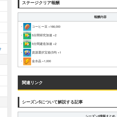
ステージクリア報酬
報酬内容
・
コーヒー豆 ×166,000
・
5分間研究加速 ×2
・
5分間建造加速 ×2
？
・
資源選択宝箱(SR) ×1
・
金水晶 ×1,000
関連リンク
シーズン5について解説する記事
シーズン5情報まとめ