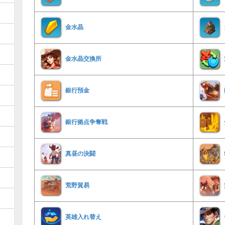
金水晶
金水晶交換所
銀行預金
銀行拠点争奪戦
真昼の決闘
荒野貿易
英雄入れ替え