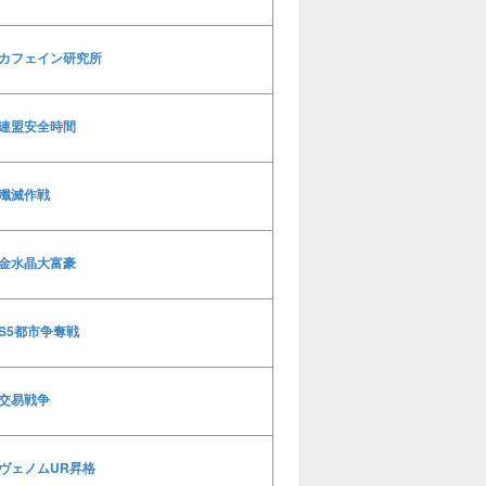
カフェイン研究所
連盟安全時間
殲滅作戦
金水晶大富豪
S5都市争奪戦
交易戦争
ヴェノムUR昇格