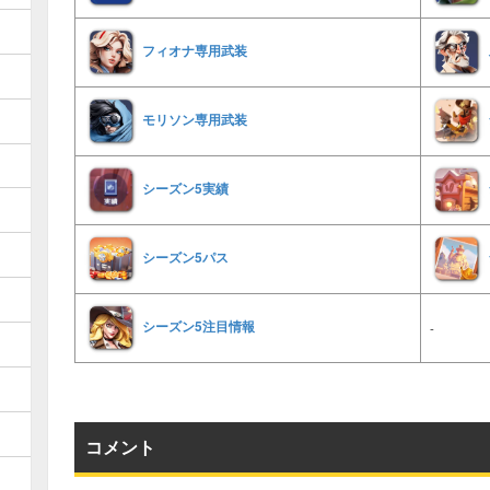
フィオナ専用武装
モリソン専用武装
シーズン5実績
シーズン5パス
シーズン5注目情報
-
コメント