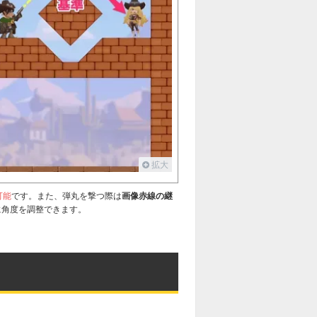
127
128
129
130
137
138
139
140
147
148
149
150
157
158
159
160
167
168
169
170
177
178
179
180
187
188
189
190
拡大
197
198
199
200
可能
です。また、弾丸を撃つ際は
画像赤線の継
207
208
209
210
に角度を調整できます。
217
218
219
220
227
228
229
230
237
238
239
240