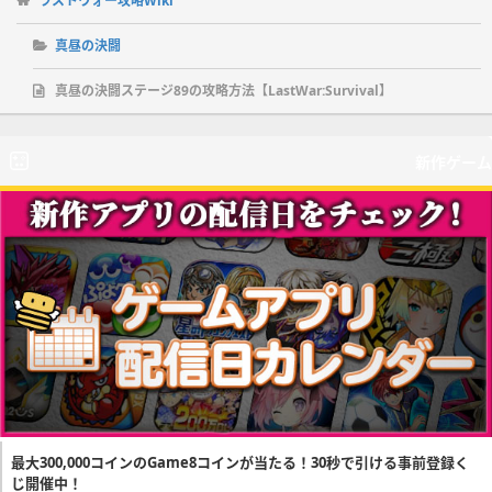
ラストウォー攻略Wiki
真昼の決闘
真昼の決闘ステージ89の攻略方法【LastWar:Survival】
新作ゲーム
最大300,000コインのGame8コインが当たる！30秒で引ける事前登録く
じ開催中！