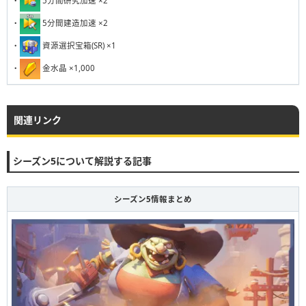
231
232
233
234
235
236
237
238
239
240
・
5分間研究加速 ×2
・
5分間建造加速 ×2
・
資源選択宝箱(SR) ×1
・
金水晶 ×1,000
関連リンク
シーズン5について解説する記事
シーズン5情報まとめ