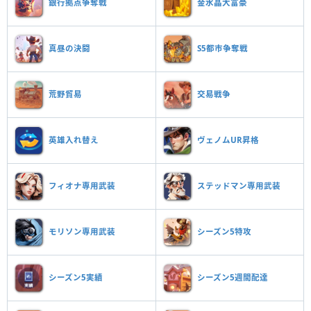
銀行拠点争奪戦
金水晶大富豪
真昼の決闘
S5都市争奪戦
荒野貿易
交易戦争
英雄入れ替え
ヴェノムUR昇格
フィオナ専用武装
ステッドマン専用武装
モリソン専用武装
シーズン5特攻
シーズン5実績
シーズン5週間配達