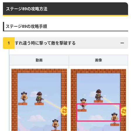
ステージ89の攻略方法
▶︎真昼の決闘とファストドロウの解説に戻る
1
2
3
4
5
6
7
8
9
10
ステージ89の攻略手順
11
12
13
14
15
16
17
18
19
20
21
22
23
24
25
26
27
28
29
30
1
すれ違う時に撃って敵を撃破する
31
32
33
34
35
36
37
38
39
40
動画
画像
41
42
43
44
45
46
47
48
49
50
51
52
53
54
55
56
57
58
59
60
61
62
63
64
65
66
67
68
69
70
71
72
73
74
75
76
77
78
79
80
81
82
83
84
85
86
87
88
89
90
91
92
93
94
95
96
97
98
99
100
101
102
103
104
105
106
107
108
109
110