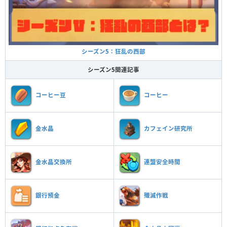
シーズン5：狂乱の西部
シーズン5関連記事
コーヒー豆
コーヒー
金水晶
カフェイン研究所
金水晶交換所
連盟安全時間
銀行預金
殲滅作戦