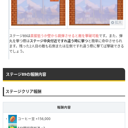
111
112
113
114
115
116
117
118
119
120
121
122
123
124
125
126
127
128
129
130
拡大
131
132
133
134
135
136
137
138
139
140
141
ステージ89は
142
直接狙うか壁から跳弾させると敵を撃破可能
143
144
145
146
147
148
です。また、弾
149
150
丸を撃つ際は
ステージ中央付近ですれ違う時に撃つ
と簡単に命中させられ
151
ます。残った2人目の敵も右側または左側ですれ違う際に撃てば撃破できる
152
153
154
155
156
157
158
159
160
でしょう。
161
162
163
164
165
166
167
168
169
170
171
172
173
174
175
176
177
178
179
180
ステージ89の報酬内容
181
182
183
184
185
186
187
188
189
190
191
192
193
194
195
196
197
198
199
200
ステージクリア報酬
201
202
203
204
205
206
207
208
209
210
報酬内容
211
212
213
214
215
216
217
218
219
220
221
222
223
224
225
226
227
228
229
230
・
コーヒー豆 ×156,000