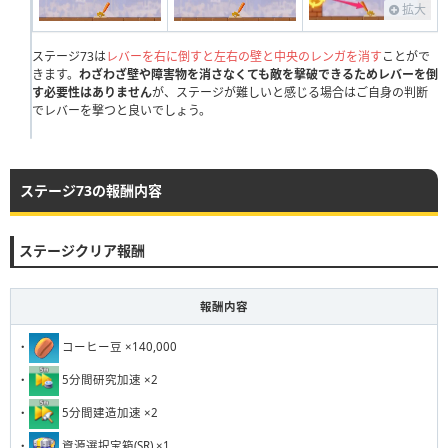
231
232
233
234
235
236
237
238
239
240
拡大
ステージ73は
レバーを右に倒すと左右の壁と中央のレンガを消す
ことがで
きます。
わざわざ壁や障害物を消さなくても敵を撃破できるためレバーを倒
す必要性はありません
が、ステージが難しいと感じる場合はご自身の判断
でレバーを撃つと良いでしょう。
ステージ73の報酬内容
ステージクリア報酬
報酬内容
・
コーヒー豆 ×140,000
・
5分間研究加速 ×2
・
5分間建造加速 ×2
・
資源選択宝箱(SR) ×1