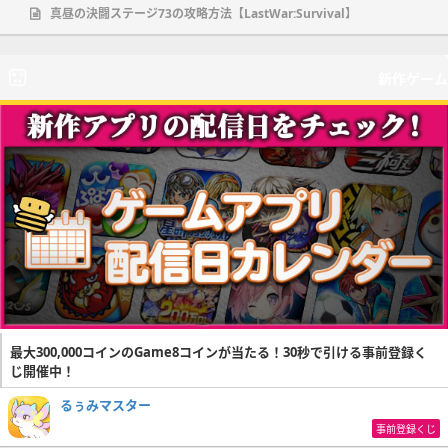
真昼の決闘ステージ73の攻略方法【LastWar:Survival】
新作ゲーム
最大300,000コインのGame8コインが当たる！30秒で引ける事前登録く
じ開催中！
るぅみマスター
事前登録くじ