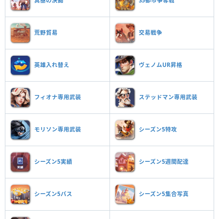
真昼の決闘
S5都市争奪戦
荒野貿易
交易戦争
英雄入れ替え
ヴェノムUR昇格
フィオナ専用武装
ステッドマン専用武装
モリソン専用武装
シーズン5特攻
シーズン5実績
シーズン5週間配達
シーズン5パス
シーズン5集合写真