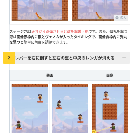
111
112
113
114
115
116
117
118
119
120
121
122
123
124
125
126
127
128
129
130
拡大
131
132
133
134
135
136
137
138
139
140
ステージ73は
天井から跳弾させると敵を撃破可能
です。また、弾丸を撃つ
際は
画像赤枠内に敵とヴェノムが入ったタイミングで、画像青枠内に弾丸
141
142
143
144
145
146
147
148
149
150
を撃つ
と簡単に角度を調整できます。
151
152
153
154
155
156
157
158
159
160
2
レバーを右に倒すと左右の壁と中央のレンガが消える
161
162
163
164
165
166
167
168
169
170
171
172
173
174
175
176
177
178
179
180
動画
画像
181
182
183
184
185
186
187
188
189
190
191
192
193
194
195
196
197
198
199
200
201
202
203
204
205
206
207
208
209
210
211
212
213
214
215
216
217
218
219
220
221
222
223
224
225
226
227
228
229
230