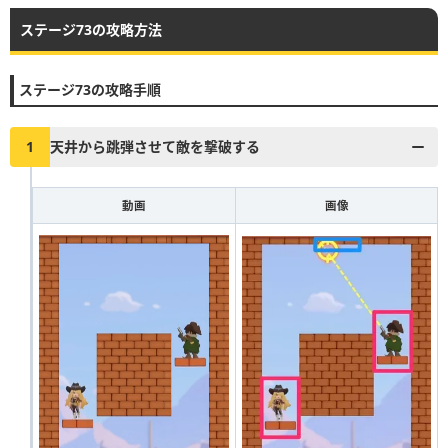
ステージ73の攻略方法
▶︎真昼の決闘とファストドロウの解説に戻る
1
2
3
4
5
6
7
8
9
10
ステージ73の攻略手順
11
12
13
14
15
16
17
18
19
20
21
22
23
24
25
26
27
28
29
30
1
天井から跳弾させて敵を撃破する
31
32
33
34
35
36
37
38
39
40
動画
画像
41
42
43
44
45
46
47
48
49
50
51
52
53
54
55
56
57
58
59
60
61
62
63
64
65
66
67
68
69
70
71
72
73
74
75
76
77
78
79
80
81
82
83
84
85
86
87
88
89
90
91
92
93
94
95
96
97
98
99
100
101
102
103
104
105
106
107
108
109
110