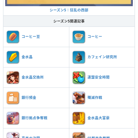
シーズン5：狂乱の西部
シーズン5関連記事
コーヒー豆
コーヒー
金水晶
カフェイン研究所
金水晶交換所
連盟安全時間
銀行預金
殲滅作戦
銀行拠点争奪戦
金水晶大富豪