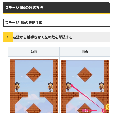
ステージ150の攻略方法
▶︎真昼の決闘とファストドロウの解説に戻る
1
2
3
4
5
6
7
8
9
10
ステージ150の攻略手順
11
12
13
14
15
16
17
18
19
20
21
22
23
24
25
26
27
28
29
30
1
右壁から跳弾させて左の敵を撃破する
31
32
33
34
35
36
37
38
39
40
動画
画像
41
42
43
44
45
46
47
48
49
50
51
52
53
54
55
56
57
58
59
60
61
62
63
64
65
66
67
68
69
70
71
72
73
74
75
76
77
78
79
80
81
82
83
84
85
86
87
88
89
90
91
92
93
94
95
96
97
98
99
100
101
102
103
104
105
106
107
108
109
110