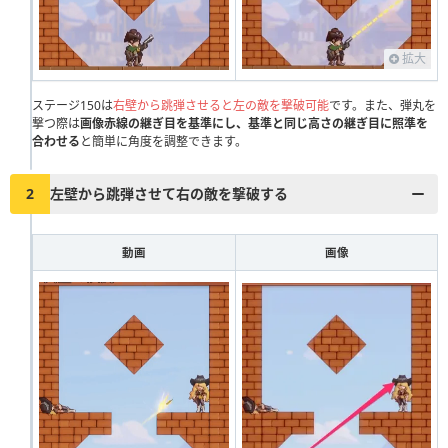
111
112
113
114
115
116
117
118
119
120
121
122
123
124
125
126
127
128
129
130
拡大
131
132
133
134
135
136
137
138
139
140
ステージ150は
右壁から跳弾させると左の敵を撃破可能
です。また、弾丸を
撃つ際は
画像赤線の継ぎ目を基準にし、基準と同じ高さの継ぎ目に照準を
141
142
143
144
145
146
147
148
149
150
合わせる
と簡単に角度を調整できます。
151
152
153
154
155
156
157
158
159
160
2
左壁から跳弾させて右の敵を撃破する
161
162
163
164
165
166
167
168
169
170
171
172
173
174
175
176
177
178
179
180
動画
画像
181
182
183
184
185
186
187
188
189
190
191
192
193
194
195
196
197
198
199
200
201
202
203
204
205
206
207
208
209
210
211
212
213
214
215
216
217
218
219
220
221
222
223
224
225
226
227
228
229
230