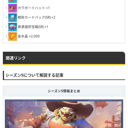
・
カウボーイハット ×1
・
戦術カードパック(SR) ×2
・
資源選択宝箱(SR) ×1
・
金水晶 ×2,000
関連リンク
シーズン5について解説する記事
シーズン5情報まとめ