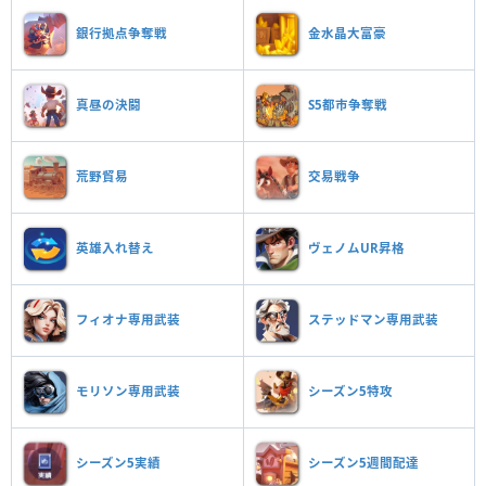
銀行拠点争奪戦
金水晶大富豪
真昼の決闘
S5都市争奪戦
荒野貿易
交易戦争
英雄入れ替え
ヴェノムUR昇格
フィオナ専用武装
ステッドマン専用武装
モリソン専用武装
シーズン5特攻
シーズン5実績
シーズン5週間配達