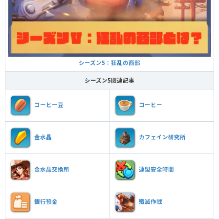
シーズン5：狂乱の西部
シーズン5関連記事
コーヒー豆
コーヒー
金水晶
カフェイン研究所
金水晶交換所
連盟安全時間
銀行預金
殲滅作戦