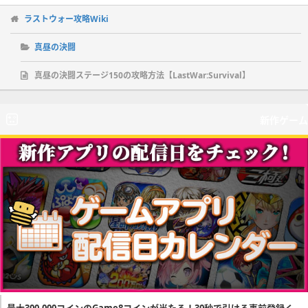
ラストウォー攻略Wiki
真昼の決闘
真昼の決闘ステージ150の攻略方法【LastWar:Survival】
新作ゲーム
最大300,000コインのGame8コインが当たる！30秒で引ける事前登録く