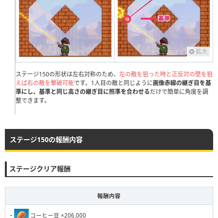
231
232
233
234
235
236
237
238
239
240
拡大
ステージ150の形状は左右対称のため、
左の敵を狙った時と正反対の壁を狙
えば右の敵を撃破可能
です。1人目の敵と同じように
画像赤線の継ぎ目を基
準にし、基準と同じ高さの継ぎ目に照準を合わせる
だけで簡単に角度を調
整できます。
ステージ150の報酬内容
ステージクリア報酬
報酬内容
・
コーヒー豆 ×206,000