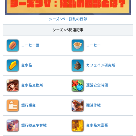
シーズン5：狂乱の西部
シーズン5関連記事
コーヒー豆
コーヒー
金水晶
カフェイン研究所
金水晶交換所
連盟安全時間
銀行預金
殲滅作戦
銀行拠点争奪戦
金水晶大富豪