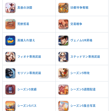
真昼の決闘
S5都市争奪戦
荒野貿易
交易戦争
英雄入れ替え
ヴェノムUR昇格
フィオナ専用武装
ステッドマン専用武装
モリソン専用武装
シーズン5特攻
シーズン5実績
シーズン5週間配達
シーズン5パス
シーズン5集合写真