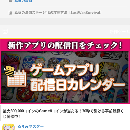
真昼の決闘
真昼の決闘ステージ18の攻略方法【LastWar:Survival】
新作ゲーム
最大300,000コインのGame8コインが当たる！30秒で引ける事前登録く
じ開催中！
るぅみマスター