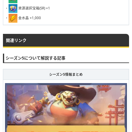
231
232
233
234
235
236
237
238
239
240
・
資源選択宝箱(SR) ×1
・
金水晶 ×1,000
関連リンク
シーズン5について解説する記事
シーズン5情報まとめ