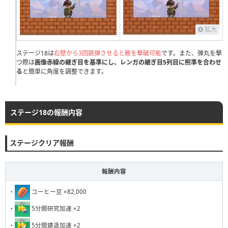
111
112
113
114
115
116
117
118
119
120
121
122
123
124
125
126
127
128
129
130
拡大
131
132
133
134
135
136
137
138
139
140
ステージ18は
右壁から3回跳弾させると敵を撃破可能
です。また、弾丸を撃
つ際は
画像赤線の継ぎ目を基準にし、レンガの継ぎ目5列目に照準を合わせ
141
142
143
144
145
146
147
148
149
150
る
と簡単に角度を調整できます。
151
152
153
154
155
156
157
158
159
160
161
162
163
164
165
166
167
168
169
170
ステージ18の報酬内容
171
172
173
174
175
176
177
178
179
180
181
182
183
184
185
186
187
188
189
190
ステージクリア報酬
191
192
193
194
195
196
197
198
199
200
報酬内容
201
202
203
204
205
206
207
208
209
210
211
212
213
214
215
216
217
218
219
220
・
コーヒー豆 ×82,000
・
5分間研究加速 ×2
221
222
223
224
225
226
227
228
229
230
・
5分間建造加速 ×2