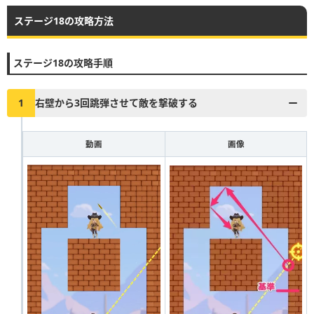
ステージ18の攻略方法
▶︎真昼の決闘とファストドロウの解説に戻る
1
2
3
4
5
6
7
8
9
10
ステージ18の攻略手順
11
12
13
14
15
16
17
18
19
20
21
22
23
24
25
26
27
28
29
30
1
右壁から3回跳弾させて敵を撃破する
31
32
33
34
35
36
37
38
39
40
動画
画像
41
42
43
44
45
46
47
48
49
50
51
52
53
54
55
56
57
58
59
60
61
62
63
64
65
66
67
68
69
70
71
72
73
74
75
76
77
78
79
80
81
82
83
84
85
86
87
88
89
90
91
92
93
94
95
96
97
98
99
100
101
102
103
104
105
106
107
108
109
110