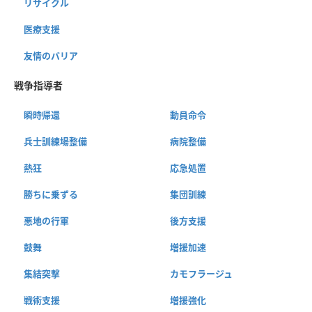
リサイクル
医療支援
友情のバリア
戦争指導者
瞬時帰還
動員命令
兵士訓練場整備
病院整備
熱狂
応急処置
勝ちに乗ずる
集団訓練
悪地の行軍
後方支援
鼓舞
増援加速
集結突撃
カモフラージュ
戦術支援
増援強化