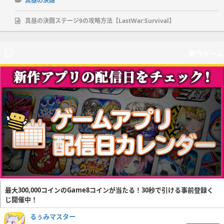
真昼の決闘
真昼の決闘ステージ9の攻略方法【LastWar:Survival】
新作ゲーム
最大300,000コインのGame8コインが当たる！30秒で引ける事前登録く
じ開催中！
るぅみマスター