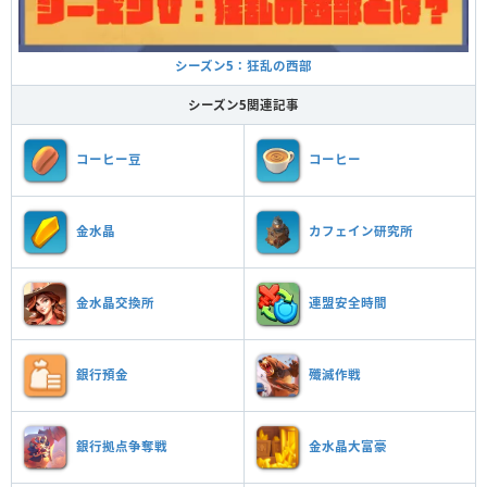
シーズン5：狂乱の西部
シーズン5関連記事
コーヒー豆
コーヒー
金水晶
カフェイン研究所
金水晶交換所
連盟安全時間
銀行預金
殲滅作戦
銀行拠点争奪戦
金水晶大富豪