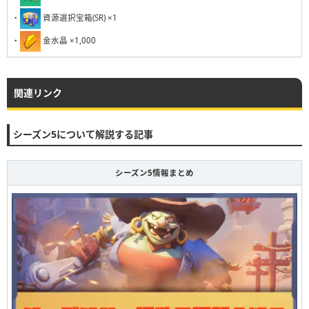
231
232
233
234
235
236
237
238
239
240
・
資源選択宝箱(SR) ×1
・
金水晶 ×1,000
関連リンク
シーズン5について解説する記事
シーズン5情報まとめ