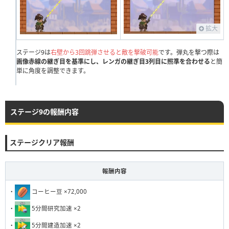
111
112
113
114
115
116
117
118
119
120
121
122
123
124
125
126
127
128
129
130
拡大
131
132
133
134
135
136
137
138
139
140
ステージ9は
右壁から3回跳弾させると敵を撃破可能
です。弾丸を撃つ際は
画像赤線の継ぎ目を基準にし、レンガの継ぎ目3列目に照準を合わせる
と簡
141
142
143
144
145
146
147
148
149
150
単に角度を調整できます。
151
152
153
154
155
156
157
158
159
160
161
162
163
164
165
166
167
168
169
170
ステージ9の報酬内容
171
172
173
174
175
176
177
178
179
180
181
182
183
184
185
186
187
188
189
190
ステージクリア報酬
191
192
193
194
195
196
197
198
199
200
報酬内容
201
202
203
204
205
206
207
208
209
210
・
コーヒー豆 ×72,000
211
212
213
214
215
216
217
218
219
220
・
5分間研究加速 ×2
221
222
223
224
225
226
227
228
229
230
・
5分間建造加速 ×2