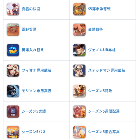
真昼の決闘
S5都市争奪戦
荒野貿易
交易戦争
英雄入れ替え
ヴェノムUR昇格
フィオナ専用武装
ステッドマン専用武装
モリソン専用武装
シーズン5特攻
シーズン5実績
シーズン5週間配達
シーズン5パス
シーズン5集合写真