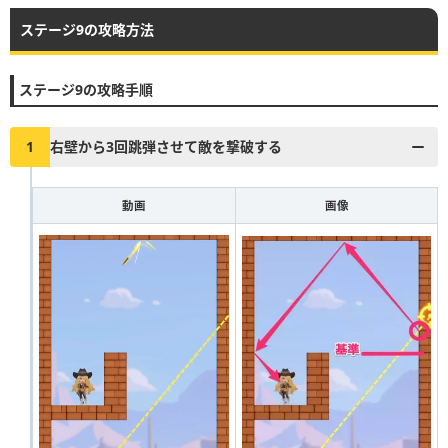
ステージ9の攻略方法
▶︎真昼の決闘とファストドロウの解説に戻る
1
2
3
4
5
6
7
8
9
10
ステージ9の攻略手順
11
12
13
14
15
16
17
18
19
20
21
22
23
24
25
26
27
28
29
30
1
右壁から3回跳弾させて敵を撃破する
31
32
33
34
35
36
37
38
39
40
動画
画像
41
42
43
44
45
46
47
48
49
50
51
52
53
54
55
56
57
58
59
60
61
62
63
64
65
66
67
68
69
70
71
72
73
74
75
76
77
78
79
80
81
82
83
84
85
86
87
88
89
90
91
92
93
94
95
96
97
98
99
100
101
102
103
104
105
106
107
108
109
110