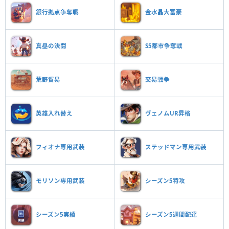
銀行拠点争奪戦
金水晶大富豪
真昼の決闘
S5都市争奪戦
荒野貿易
交易戦争
英雄入れ替え
ヴェノムUR昇格
フィオナ専用武装
ステッドマン専用武装
モリソン専用武装
シーズン5特攻
シーズン5実績
シーズン5週間配達