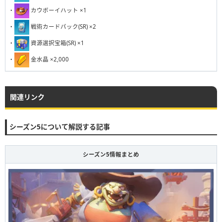
・
カウボーイハット ×1
・
戦術カードパック(SR) ×2
・
資源選択宝箱(SR) ×1
・
金水晶 ×2,000
関連リンク
シーズン5について解説する記事
シーズン5情報まとめ