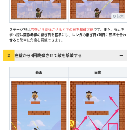
111
112
113
114
115
116
117
118
119
120
121
122
123
124
125
126
127
128
129
130
拡大
131
132
133
134
135
136
137
138
139
140
ステージ75は
右壁から跳弾させると下の敵を撃破可能
です。また、弾丸を
撃つ際は
画像赤線の継ぎ目を基準にし、レンガの継ぎ目1列目に照準を合わ
141
142
143
144
145
146
147
148
149
150
せる
と簡単に角度を調整できます。
151
152
153
154
155
156
157
158
159
160
2
左壁から4回跳弾させて敵を撃破する
161
162
163
164
165
166
167
168
169
170
171
172
173
174
175
176
177
178
179
180
動画
画像
181
182
183
184
185
186
187
188
189
190
191
192
193
194
195
196
197
198
199
200
201
202
203
204
205
206
207
208
209
210
211
212
213
214
215
216
217
218
219
220
221
222
223
224
225
226
227
228
229
230