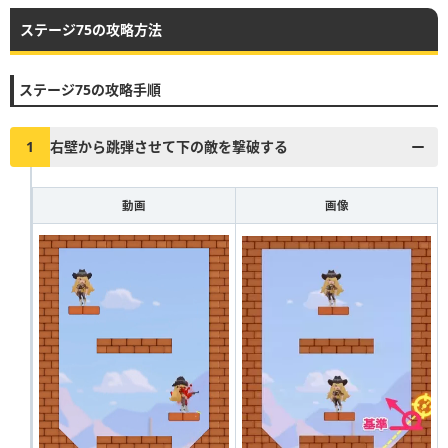
ステージ75の攻略方法
▶︎真昼の決闘とファストドロウの解説に戻る
1
2
3
4
5
6
7
8
9
10
ステージ75の攻略手順
11
12
13
14
15
16
17
18
19
20
21
22
23
24
25
26
27
28
29
30
1
右壁から跳弾させて下の敵を撃破する
31
32
33
34
35
36
37
38
39
40
動画
画像
41
42
43
44
45
46
47
48
49
50
51
52
53
54
55
56
57
58
59
60
61
62
63
64
65
66
67
68
69
70
71
72
73
74
75
76
77
78
79
80
81
82
83
84
85
86
87
88
89
90
91
92
93
94
95
96
97
98
99
100
101
102
103
104
105
106
107
108
109
110