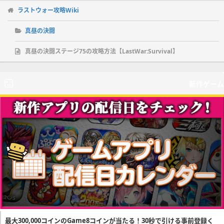
ラストウォー攻略Wiki
真昼の決闘
真昼の決闘ステージ75の攻略方法【LastWar:Survival】
新作ゲーム
最大300,000コインのGame8コインが当たる！30秒で引ける事前登録く