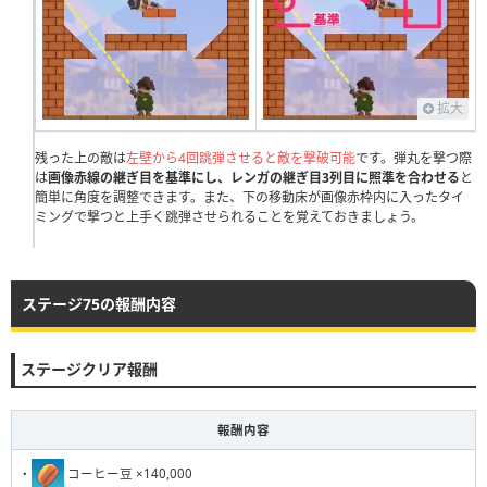
231
232
233
234
235
236
237
238
239
240
拡大
残った上の敵は
左壁から4回跳弾させると敵を撃破可能
です。弾丸を撃つ際
は
画像赤線の継ぎ目を基準にし、レンガの継ぎ目3列目に照準を合わせる
と
簡単に角度を調整できます。また、下の移動床が画像赤枠内に入ったタイ
ミングで撃つと上手く跳弾させられることを覚えておきましょう。
ステージ75の報酬内容
ステージクリア報酬
報酬内容
・
コーヒー豆 ×140,000