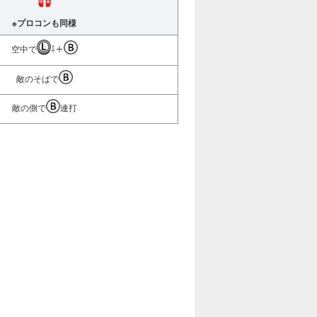
※プロコンも同様
空中で
⇩＋
敵のそばで
敵の側で
連打