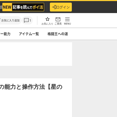
活
ログイン
1
お気に入り追加
ご意見
MENU
お気に入り
ピー能力
アイテム一覧
格闘王への道
ーの能力と操作方法【星の