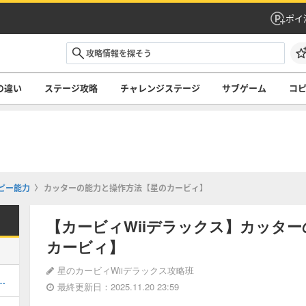
ポイ
との違い
ステージ攻略
チャレンジステージ
サブゲーム
コ
ピー能力
カッターの能力と操作方法【星のカービィ】
【カービィWiiデラックス】カッタ
カービィ】
星のカービィWiiデラックス攻略班
グ最後の戦いの攻略｜ラスボス
最終更新日：2025.11.20 23:59