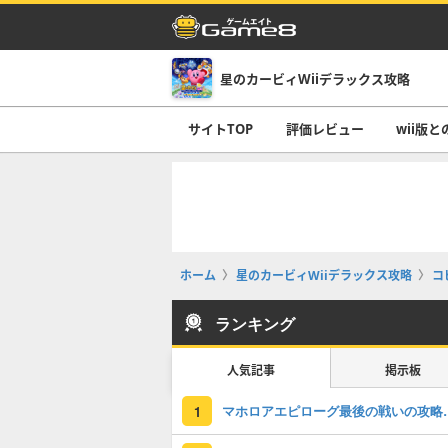
星のカービィWiiデラックス攻略
サイトTOP
評価レビュー
wii版
ホーム
星のカービィWiiデラックス攻略
コ
ランキング
人気記事
掲示板
マホロアエピロー
1