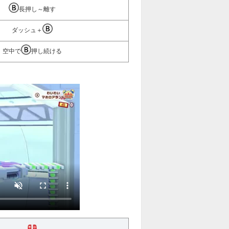
長押し～離す
ダッシュ＋
空中で
押し続ける