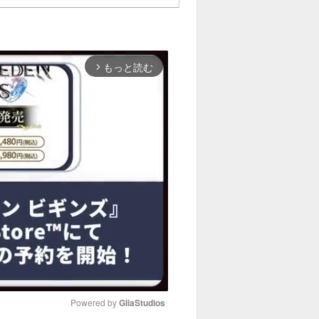
もっと読む
arrow_forward_ios
Powered by 
GliaStudios