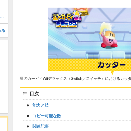
レベル4-3の攻略とエナジースフィアの場所
みる
星のカービィWiiデラックス（Switch／スイッチ）におけるカ
目次
能力と技
コピー可能な敵
関連記事